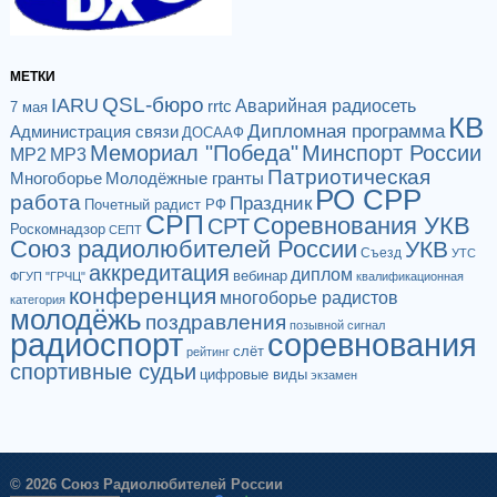
МЕТКИ
QSL-бюро
IARU
Аварийная радиосеть
rrtc
7 мая
КВ
Дипломная программа
Администрация связи
ДОСААФ
Мемориал "Победа"
Минспорт России
МР2
МР3
Патриотическая
Многоборье
Молодёжные гранты
РО СРР
работа
Праздник
Почетный радист РФ
СРП
Соревнования УКВ
СРТ
Роскомнадзор
СЕПТ
Союз радиолюбителей России
УКВ
Съезд
УТС
аккредитация
диплом
вебинар
ФГУП "ГРЧЦ"
квалификационная
конференция
многоборье радистов
категория
молодёжь
поздравления
позывной сигнал
радиоспорт
соревнования
слёт
рейтинг
спортивные судьи
цифровые виды
экзамен
© 2026 Союз Радиолюбителей России