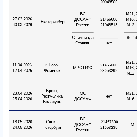
20048505
ВС
М21, 
.
27.03.2026
ДОСААФ
21456600
М16, 
г.Екатеринбург
30.03.2026
России
21048513
М12,
.
Олимпиада
До 18
Станкин
нет
М21, 
11.04.2026
г. Наро-
21455000
МРС ЦФО
М16, 
12.04.2026
Фоминск
23053292
М12,
Брест,
23.04.2026
МС
М21, 
Республика
нет
25.04.2026
ДОСААФ
М16,
Беларусь
ВС
18.05.2026
Санкт-
21457800
ДОСААФ
М,
24.05.2026
Петербург
21053239
России