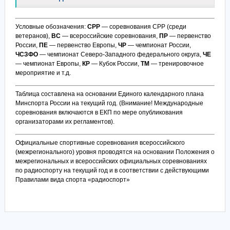
Условные обозначения:
СРР
— соревнования СРР (среди
ветеранов),
ВС
— всероссийские соревнования,
ПР
— первенство
России,
ПЕ
— первенство Европы,
ЧР
— чемпионат России,
ЧСЗФО
— чемпионат Северо-Западного федерального округа,
ЧЕ
— чемпионат Европы,
КР
— Кубок России,
ТМ
— тренировочное
мероприятие и т.д.
Таблица составлена на основании Единого календарного плана
Минспорта России на текущий год. (Внимание! Международные
соревнования включаются в ЕКП по мере опубликования
организаторами их регламентов).
Официальные спортивные соревнования всероссийского
(межрегионального) уровня проводятся на основании Положения о
межрегиональных и всероссийских официальных соревнованиях
по радиоспорту на текущий год и в соответствии с действующими
Правилами вида спорта «радиоспорт»