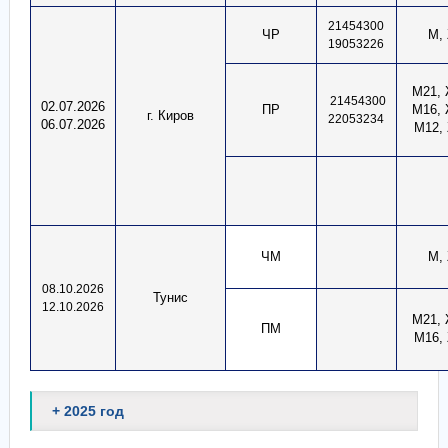
21454300
ЧР
М,
19053226
М21, 
21454300
02.07.2026
ПР
М16, 
г. Киров
22053234
06.07.2026
М12,
ЧМ
М,
08.10.2026
Тунис
12.10.2026
М21, 
ПМ
М16,
+ 2025 год