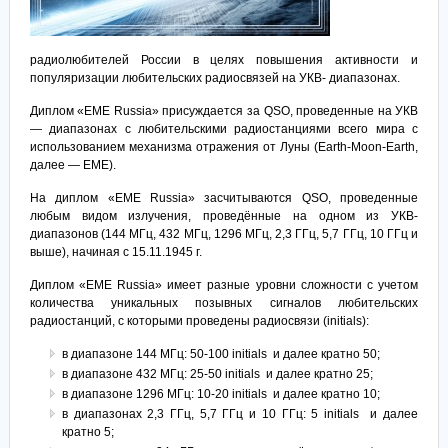
радиолюбителей России в целях повышения активности и
популяризации любительских радиосвязей на УКВ- диапазонах.
Диплом «EME Russia» присуждается за QSO, проведенные на УКВ
— диапазонах с любительскими радиостанциями всего мира с
использованием механизма отражения от Луны (Earth-Moon-Earth,
далее — EME).
На диплом «EME Russia» засчитываются QSO, проведенные
любым видом излучения, проведённые на одном из УКВ-
диапазонов (144 МГц, 432 МГц, 1296 МГц, 2,3 ГГц, 5,7 ГГц, 10 ГГц и
выше), начиная с 15.11.1945 г.
Диплом «EME Russia» имеет разные уровни сложности с учетом
количества уникальных позывных сигналов любительских
радиостанций, с которыми проведены радиосвязи (initials):
в диапазоне 144 МГц: 50-100 initials и далее кратно 50;
в диапазоне 432 МГц: 25-50 initials и далее кратно 25;
в диапазоне 1296 МГц: 10-20 initials и далее кратно 10;
в диапазонах 2,3 ГГц, 5,7 ГГц и 10 ГГц: 5 initials и далее
кратно 5;