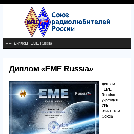
Диплом «EME Russia»
Диплом
«EME
Russia»
учрежден
УКВ —
комитетом
Союза