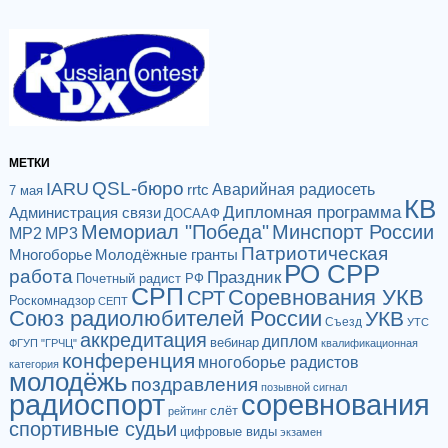
МЕТКИ
QSL-бюро
IARU
Аварийная радиосеть
rrtc
7 мая
КВ
Дипломная программа
Администрация связи
ДОСААФ
Мемориал "Победа"
Минспорт России
МР2
МР3
Патриотическая
Многоборье
Молодёжные гранты
РО СРР
работа
Праздник
Почетный радист РФ
СРП
Соревнования УКВ
СРТ
Роскомнадзор
СЕПТ
Союз радиолюбителей России
УКВ
Съезд
УТС
аккредитация
диплом
вебинар
ФГУП "ГРЧЦ"
квалификационная
конференция
многоборье радистов
категория
молодёжь
поздравления
позывной сигнал
радиоспорт
соревнования
слёт
рейтинг
спортивные судьи
цифровые виды
экзамен