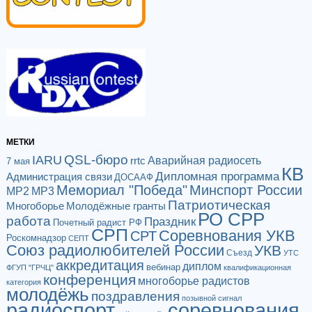
МЕТКИ
QSL-бюро
IARU
Аварийная радиосеть
rrtc
7 мая
КВ
Дипломная программа
Администрация связи
ДОСААФ
Мемориал "Победа"
Минспорт России
МР2
МР3
Патриотическая
Многоборье
Молодёжные гранты
РО СРР
работа
Праздник
Почетный радист РФ
СРП
Соревнования УКВ
СРТ
Роскомнадзор
СЕПТ
Союз радиолюбителей России
УКВ
Съезд
УТС
аккредитация
диплом
вебинар
ФГУП "ГРЧЦ"
квалификационная
конференция
многоборье радистов
категория
молодёжь
поздравления
позывной сигнал
радиоспорт
соревнования