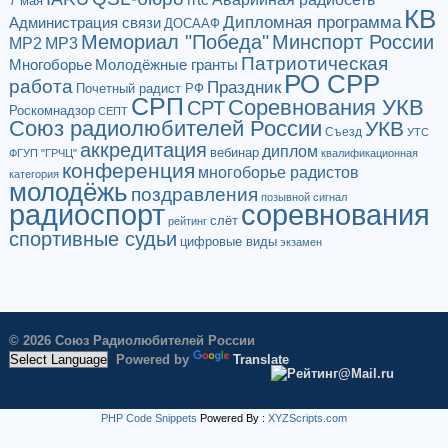
7 мая
КВ
Дипломная программа
Администрация связи
ДОСААФ
Мемориал "Победа"
Минспорт России
МР2
МР3
Патриотическая
Многоборье
Молодёжные гранты
РО СРР
работа
Праздник
Почетный радист РФ
СРП
Соревнования УКВ
СРТ
Роскомнадзор
СЕПТ
Союз радиолюбителей России
УКВ
Съезд
УТС
аккредитация
диплом
вебинар
ФГУП "ГРЧЦ"
квалификационная
конференция
многоборье радистов
категория
молодёжь
поздравления
позывной сигнал
радиоспорт
соревнования
слёт
рейтинг
спортивные судьи
цифровые виды
экзамен
© 2026 Союз Радиолюбителей России
Powered by
Translate
PHP Code Snippets
Powered By :
XYZScripts.com