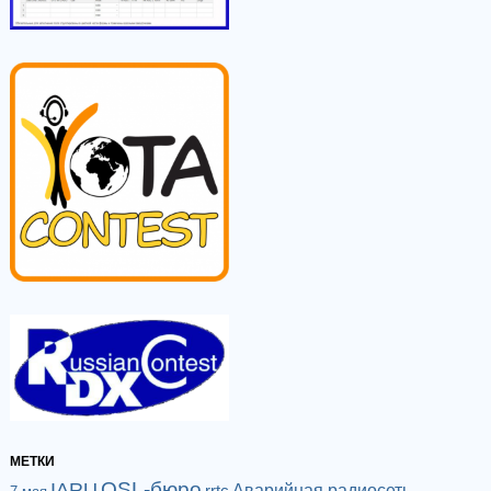
МЕТКИ
QSL-бюро
IARU
Аварийная радиосеть
rrtc