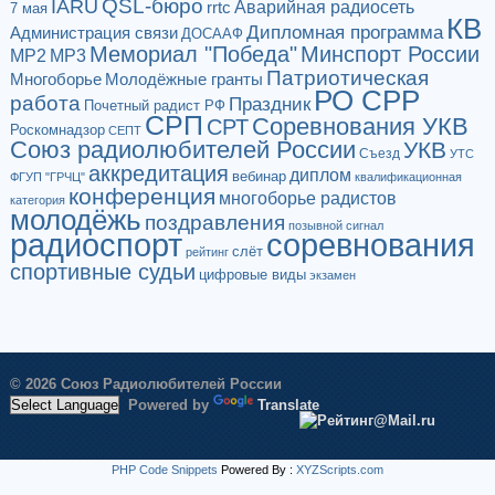
QSL-бюро
IARU
Аварийная радиосеть
rrtc
7 мая
КВ
Дипломная программа
Администрация связи
ДОСААФ
Мемориал "Победа"
Минспорт России
МР2
МР3
Патриотическая
Многоборье
Молодёжные гранты
РО СРР
работа
Праздник
Почетный радист РФ
СРП
Соревнования УКВ
СРТ
Роскомнадзор
СЕПТ
Союз радиолюбителей России
УКВ
Съезд
УТС
аккредитация
диплом
вебинар
ФГУП "ГРЧЦ"
квалификационная
конференция
многоборье радистов
категория
молодёжь
поздравления
позывной сигнал
радиоспорт
соревнования
слёт
рейтинг
спортивные судьи
цифровые виды
экзамен
© 2026 Союз Радиолюбителей России
Powered by
Translate
PHP Code Snippets
Powered By :
XYZScripts.com