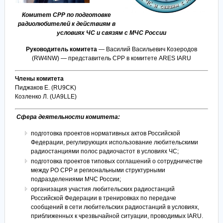
Комитет СРР по подготовке
радиолюбителей к действиям в
условиях ЧС и связям с МЧС России
Руководитель комитета
— Василий Васильевич Козеродов
(RW4NW) — представитель СРР в комитете ARES IARU
Члены комитета
Пиджаков Е. (
RU
9
CK)
Козленко Л. (UA9LLE)
Сфера деятельности комитета:
подготовка проектов нормативных актов Российской
Федерации, регулирующих использование любительскими
радиостанциями полос радиочастот в условиях ЧС;
подготовка проектов типовых соглашений о сотрудничестве
между РО СРР и региональными структурными
подразделениями МЧС России;
организация участия любительских радиостанций
Российской Федерации в тренировках по передаче
сообщений в сети любительских радиостанций в условиях,
приближенных к чрезвычайной ситуации, проводимых IARU.