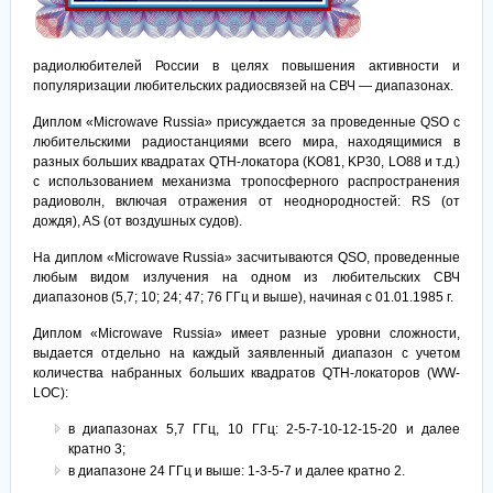
радиолюбителей России в целях повышения активности и
популяризации любительских радиосвязей на СВЧ — диапазонах.
Диплом «Microwave Russia» присуждается за проведенные QSO с
любительскими радиостанциями всего мира, находящимися в
разных больших квадратах QTH-локатора (KO81, KP30, LO88 и т.д.)
с использованием механизма тропосферного распространения
радиоволн, включая отражения от неоднородностей: RS (от
дождя), AS (от воздушных судов).
На диплом «Microwave Russia» засчитываются QSO, проведенные
любым видом излучения на одном из любительских СВЧ
диапазонов (5,7; 10; 24; 47; 76 ГГц и выше), начиная с 01.01.1985 г.
Диплом «Microwave Russia» имеет разные уровни сложности,
выдается отдельно на каждый заявленный диапазон с учетом
количества набранных больших квадратов QTH-локаторов (WW-
LOC):
в диапазонах 5,7 ГГц, 10 ГГц: 2-5-7-10-12-15-20 и далее
кратно 3;
в диапазоне 24 ГГц и выше: 1-3-5-7 и далее кратно 2.