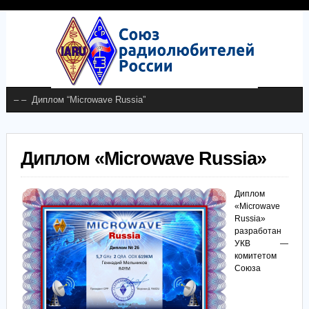
Диплом «Microwave Russia»
Диплом
«Microwave
Russia»
разработан
УКВ —
комитетом
Союза