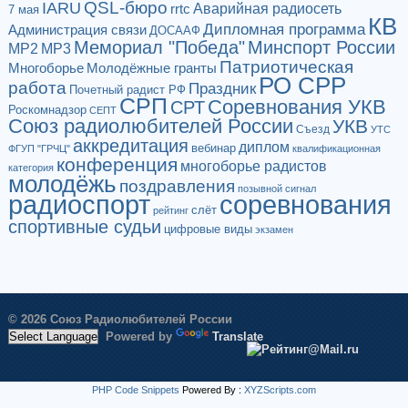
QSL-бюро
IARU
Аварийная радиосеть
rrtc
7 мая
КВ
Дипломная программа
Администрация связи
ДОСААФ
Мемориал "Победа"
Минспорт России
МР2
МР3
Патриотическая
Многоборье
Молодёжные гранты
РО СРР
работа
Праздник
Почетный радист РФ
СРП
Соревнования УКВ
СРТ
Роскомнадзор
СЕПТ
Союз радиолюбителей России
УКВ
Съезд
УТС
аккредитация
диплом
вебинар
ФГУП "ГРЧЦ"
квалификационная
конференция
многоборье радистов
категория
молодёжь
поздравления
позывной сигнал
радиоспорт
соревнования
слёт
рейтинг
спортивные судьи
цифровые виды
экзамен
© 2026 Союз Радиолюбителей России
Powered by
Translate
PHP Code Snippets
Powered By :
XYZScripts.com