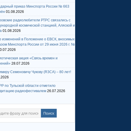
ндарный приказ Минспорта России № 663
нён
01.08.2026
ровские радиолюбители РТРС связались с
народной космической станцией, Аляской и
а
01.08.2026
р изменений в Положение о ЕВСК, вносимых
зом Минспорта России от 29 июня 2026 г. №
0.07.2026
отическая акция «Связь времен и
лений»
28.07.2026
миру Семеновичу Чукову (R3CA) – 80 лет!
.2026
Р по Тульской области отметило
едитацию радиофестивалем
26.07.2026