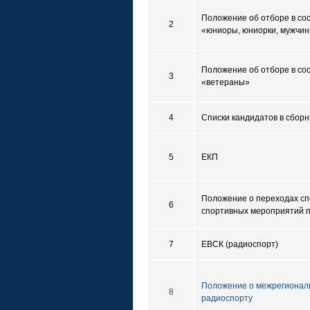
Положение об отборе в сос
2
«юниоры, юниорки, мужчи
Положение об отборе в сос
3
«ветераны»
4
Списки кандидатов в сбор
5
ЕКП
Положение о переходах с
6
спортивных мероприятий п
7
ЕВСК (радиоспорт)
Положение о межрегиональ
8
радиоспорту