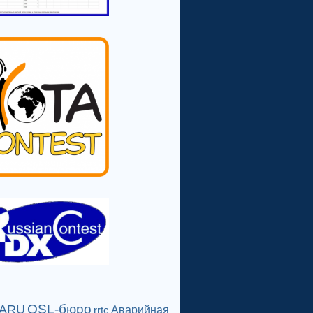
QSL-бюро
IARU
Аварийная
rrtc