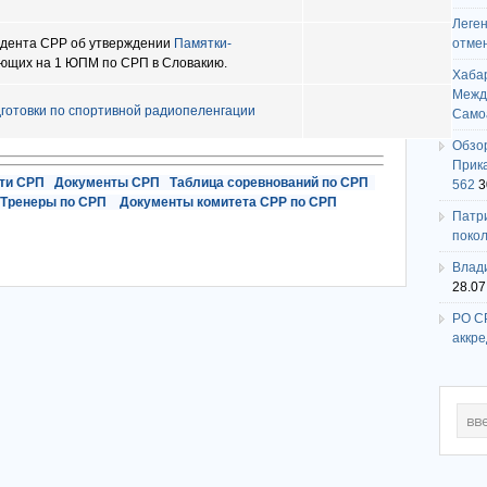
Леге
дента СРР об утверждении
Памятки-
отме
ющих на 1 ЮПМ по СРП в Словакию.
Хаба
Между
готовки по спортивной радиопеленгации
Само
Обзо
Прика
ти СРП
Документы СРП
Таблица соревнований по СРП
562
3
Тренеры по СРП
Документы комитета СРР по СРП
Патри
поко
Влади
28.07
РО СР
аккр