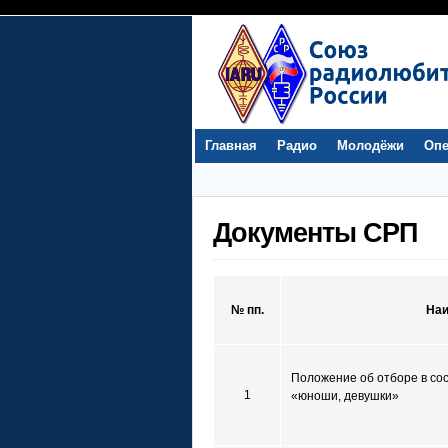
Главная
Радио
Молодёжи
Опе
Документы СРП
№ пп.
Наи
Положение об отборе в сос
1
«юноши, девушки»