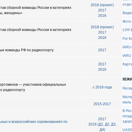
отде
2018 (проект)
тав сборной команды России в категориях
2017
ны, женщины»
Виде
2016
Фото
2018 (проект)
тав сборной команды России в категориях
СРР 
2017
2016
For f
IARU
ные команды РФ по радиоспорту
2017
IARU
2017
Карта
2016
СВЕЖИ
портсменов — участников официальных
с 2016 года
Регл
о радиоспорту
Мате
июль
2015-2017
В Ро
госу
2017
здор
ных и всероссийских соревнованиях по
2016 (Д1, Д2, Д3,
Д4)
UA3G