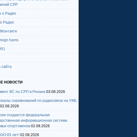
лений СРР
о о Радио
 о Радио
ВКонтакте
oreign hams
-R1
 сайта
Е НОВОСТИ
амент ВС по СРП в Рязани
03.08.2026
риалы соревнований по радиосвязи на УКВ,
02.08.2026
ссии создается федеральная
дарственная информационная система
овья спортсменов
02.08.2026
GO-65 лет!
02.08.2026