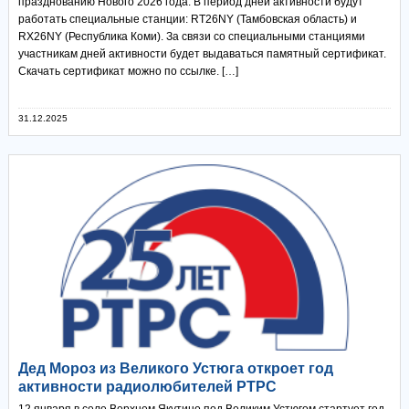
празднованию Нового 2026 года. В период дней активности будут
работать специальные станции: RT26NY (Тамбовская область) и
RX26NY (Республика Коми). За связи со специальными станциями
участникам дней активности будет выдаваться памятный сертификат.
Скачать сертификат можно по ссылке. […]
31.12.2025
Дед Мороз из Великого Устюга откроет год
активности радиолюбителей РТРС
12 января в селе Верхнем Якутино под Великим Устюгом стартует год