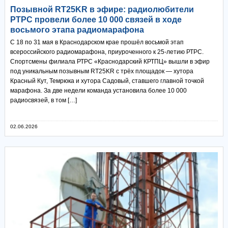
Позывной RT25KR в эфире: радиолюбители
РТРС провели более 10 000 связей в ходе
восьмого этапа радиомарафона
С 18 по 31 мая в Краснодарском крае прошёл восьмой этап
всероссийского радиомарафона, приуроченного к 25-летию РТРС.
Спортсмены филиала РТРС «Краснодарский КРТПЦ» вышли в эфир
под уникальным позывным RT25KR с трёх площадок — хутора
Красный Кут, Темрюка и хутора Садовый, ставшего главной точкой
марафона. За две недели команда установила более 10 000
радиосвязей, в том […]
02.06.2026