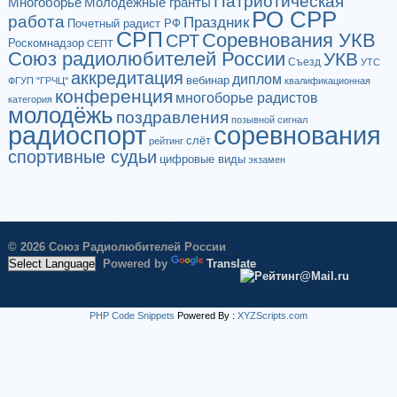
Патриотическая
Многоборье
Молодёжные гранты
РО СРР
работа
Праздник
Почетный радист РФ
СРП
Соревнования УКВ
СРТ
Роскомнадзор
СЕПТ
Союз радиолюбителей России
УКВ
Съезд
УТС
аккредитация
диплом
вебинар
ФГУП "ГРЧЦ"
квалификационная
конференция
многоборье радистов
категория
молодёжь
поздравления
позывной сигнал
радиоспорт
соревнования
слёт
рейтинг
спортивные судьи
цифровые виды
экзамен
© 2026 Союз Радиолюбителей России
Powered by
Translate
PHP Code Snippets
Powered By :
XYZScripts.com