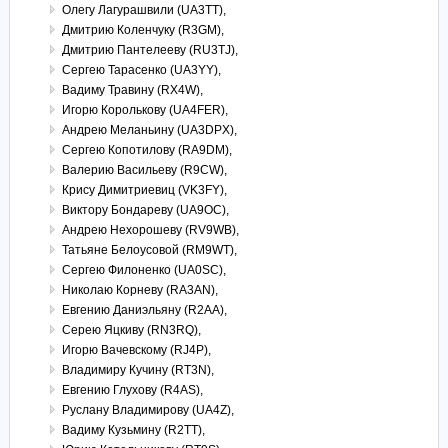
Олегу Лагурашвили (UA3TT),
Дмитрию Коленчуку (R3GM),
Дмитрию Пантелееву (RU3TJ),
Сергею Тарасенко (UA3YY),
Вадиму Травину (RX4W),
Игорю Королькову (UA4FER),
Андрею Меланьину (UA3DPX),
Сергею Копотилову (RA9DM),
Валерию Васильеву (R9CW),
Крису Димитриевиц (VK3FY),
Виктору Бондареву (UA9OC),
Андрею Нехорошеву (RV9WB),
Татьяне Белоусовой (RM9WT),
Сергею Филоненко (UA0SC),
Николаю Корневу (RA3AN),
Евгению Даниэльяну (R2AA),
Серею Яцкиву (RN3RQ),
Игорю Вачевскому (RJ4P),
Владимиру Кучину (RT3N),
Евгению Глухову (R4AS),
Руслану Владимирову (UA4Z),
Вадиму Кузьмину (R2TT),