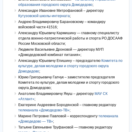
образования городского округа Домодедово
;
Александре Ивановне Митрофановой – директору
Кутузовской школы-интерната
;
Андрею Владимировичу Барановскому – командиру
войсковой части 41516;
Александру Юрьевичу Кармишину — главному специалисту
отдела военно-патриотической работы и спорта РО ДОСААФ
России Московской области;
Людмиле Васильевне Дроновой — директору МУП
«Домодедовский комбинат питания»;
Александру Юрьевичу Епишину – председателю
Комитета по
культуре, делам молодежи и спорту городского округа
Домодедово
;
Юрию Григорьевичу Гапчук – заместителю председателя
Комитета по культуре, делам молодежи и спорту городского
округа Домодедово;
Анатолию Владимировичу Якуш – директору
МАУ СК
«Атлант»
;
Екатерине Андреевне Бородянской – главному редактору
телеканала «Домодедово-ТВ»
;
Марине Петровне Павловой – корреспонденту
телеканала
«Домодедово — ТВ»
;
Татьяне Евгеньевне Труфановой — главному редактору