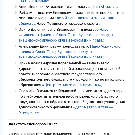
газеты «Призыв»
;
Анне Игоревне Буглаевой – журналисту
газеты «Призыв»
;
Рафату Тагировичу Динюшеву — заместителю председателя
местного отделения
Российского Военно-исторического
общества
Наро-Фоминского городского округа ;
Ирине Валентиновне Вихляевой — директору
Наро-
Фоминского филиала Санкт-Петербургского института
внешнеэкономических связей экономики и права
;
Александру Данилову — преподавателю
Наро-Фоминского
филиала Санкт-Петербургского института
внешнеэкономических связей экономики и права;
Ирине Александровне Корепановой — заместителю
директора по воспитательной и организационно-массовой
работе кировского областного государственного
образовательного бюджетного учреждения дополнительного
образования
«Центр технического творчества»;
Светлане Васильевне Кудиновой — заместителю директора
по учебно-воспитательной работе кировского областного
государственного образовательного бюджетного учреждения
дополнительного образования
«Дворец творчества —
Мемориал»
Как стать спонсором СРР?
Любое физическое, либо юридическое лицо может сделать