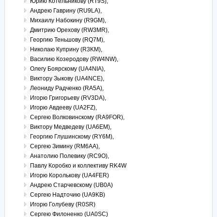
Юрию Котельникову (RT9S),
Андрею Гаврину (RU9LA),
Михаилу Набокину (R9GM),
Дмитрию Орехову (RW3MR),
Георгию Теньшову (RQ7M),
Николаю Куприну (R3KM),
Василию Козеродову (RW4NW),
Олегу Боярскому (UA4NIA),
Виктору Зыкову (UA4NCE),
Леониду Радченко (RA5A),
Игорю Григорьеву (RV3DA),
Игорю Авдееву (UA2FZ),
Сергею Волковинскому (RA9FOR),
Виктору Медведеву (UA6EM),
Георгию Глушинскому (RY6M),
Сергею Зимину (RM6AA),
Анатолию Полевику (RC9O),
Павлу Коробко и коллективу RK4W
Игорю Королькову (UA4FER)
Андрею Старчевскому (UB0A)
Сергею Надточию (UA9KB)
Игорю Голубеву (R0SR)
Сергею Филоненко (UA0SC)