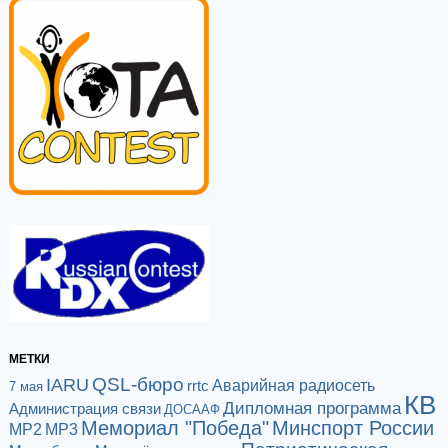
МЕТКИ
QSL-бюро
IARU
Аварийная радиосеть
rrtc
7 мая
КВ
Дипломная программа
Администрация связи
ДОСААФ
Мемориал "Победа"
Минспорт России
МР2
МР3