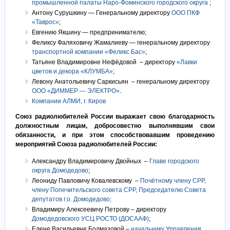
промышленной палаты Наро-Фоминского городского округа
;
Антону Сурушкину — Генеральному директору
ООО ПКФ
«Таврос»
;
Евгению Якшину — предпринимателю;
Феликсу Фаляховичу Жамалиеву — генеральному директору
транспортной компании «Феликс Бас»
;
Татьяне Владимировне Нефёдовой – директору
«Лавки
цветов и декора «КЛУМБА»
;
Левону Анатольевичу Саркисьян – генеральному директору
ООО «ДИММЕР — ЭЛЕКТРО»
.
Компании АЛМИ, г. Киров
Союз радиолюбителей России выражает свою благодарность
должностным лицам, добросовестно выполнявшим свои
обязанности, и при этом способствовавшим проведению
мероприятий Союза радиолюбителей России:
Александру Владимировичу Двойных –
Главе городского
округа Домодедово
;
Леониду Павловичу Ковалевскому –
Почётному члену СРР,
члену Попечительского совета СРР, Председателю Совета
депутатов г.о. Домодедово;
Владимиру Алексеевичу Петрову – директору
Домодедовского УСЦ РОСТО (ДОСААФ)
;
Елене Васильевне Болмазовой –
начальнику Управления