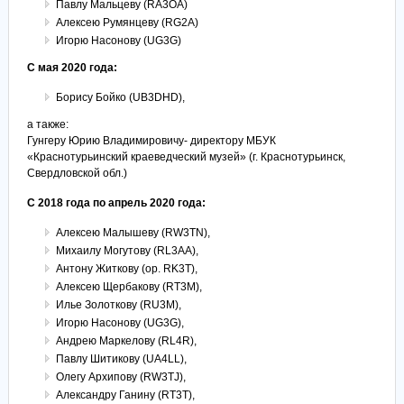
Павлу Мальцеву (RA3OA)
Алексею Румянцеву (RG2A)
Игорю Насонову (UG3G)
С мая 2020 года:
Борису Бойко (UB3DHD),
а также:
Гунгеру Юрию Владимировичу- директору МБУК
«Краснотурьинский краеведческий музей» (г. Краснотурьинск,
Свердловской обл.)
С 2018 года по апрель 2020 года:
Алексею Малышеву (RW3TN),
Михаилу Могутову (RL3AA),
Антону Житкову (op. RK3T),
Алексею Щербакову (RT3M),
Илье Золоткову (RU3M),
Игорю Насонову (UG3G),
Андрею Маркелову (RL4R),
Павлу Шитикову (UA4LL),
Олегу Архипову (RW3TJ),
Александру Ганину (RT3T),