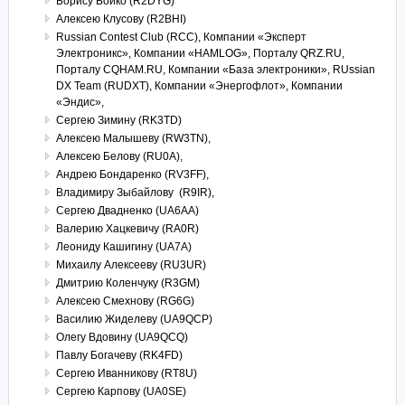
Борису Бойко (R2DYG)
Алексею Клусову (R2BHI)
Russian Contest Club (RCC), Компании «Эксперт
Электроникс», Компании «HAMLOG», Порталу QRZ.RU,
Порталу CQHAM.RU, Компании «База электроники», RUssian
DX Team (RUDXT), Компании «Энергофлот», Компании
«Эндис»,
Сергею Зимину (RK3TD)
Алексею Малышеву (RW3TN),
Алексею Белову (RU0A),
Андрею Бондаренко (RV3FF),
Владимиру Зыбайлову (R9IR),
Сергею Двадненко (UA6AA)
Валерию Хацкевичу (RA0R)
Леониду Кашигину (UA7A)
Михаилу Алексееву (RU3UR)
Дмитрию Коленчуку (R3GM)
Алексею Смехнову (RG6G)
Василию Жиделеву (UA9QCP)
Олегу Вдовину (UA9QCQ)
Павлу Богачеву (RK4FD)
Сергею Иванникову (RT8U)
Сергею Карпову (UA0SE)