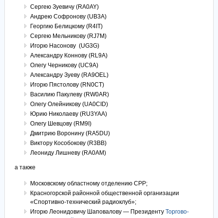
Сергею Зуевичу (RA0AY)
Андрею Софронову (UB3A)
Георгию Белицкому (R4IT)
Сергею Мельникову (RJ7M)
Игорю Насонову (UG3G)
Александру Коннову (RL9A)
Олегу Черникову (UC9A)
Александру Зуеву (RA9OEL)
Игорю Пястолову (RN0CT)
Василию Пакулеву (RW0AR)
Олегу Олейникову (UA0CID)
Юрию Николаеву (RU3YAA)
Олегу Шевцову (RM9I)
Дмитрию Воронину (RA5DU)
Виктору Кособокову (R3BB)
Леониду Лишневу (RA0AM)
а также
Московскому областному отделению СРР;
Красногорской районной общественной организации
«Спортивно-технический радиоклуб»;
Игорю Леонидовичу Шаповалову — Президенту
Торгово-