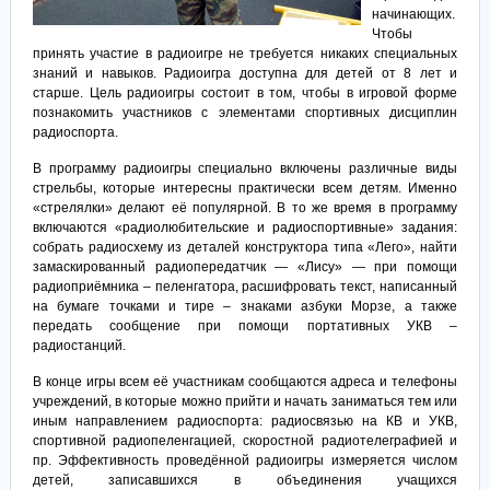
начинающих.
Чтобы
принять участие в радиоигре не требуется никаких специальных
знаний и навыков. Радиоигра доступна для детей от 8 лет и
старше. Цель радиоигры состоит в том, чтобы в игровой форме
познакомить участников с элементами спортивных дисциплин
радиоспорта.
В программу радиоигры специально включены различные виды
стрельбы, которые интересны практически всем детям. Именно
«стрелялки» делают её популярной. В то же время в программу
включаются «радиолюбительские и радиоспортивные» задания:
собрать радиосхему из деталей конструктора типа «Лего», найти
замаскированный радиопередатчик — «Лису» — при помощи
радиоприёмника – пеленгатора, расшифровать текст, написанный
на бумаге точками и тире – знаками азбуки Морзе, а также
передать сообщение при помощи портативных УКВ –
радиостанций.
В конце игры всем её участникам сообщаются адреса и телефоны
учреждений, в которые можно прийти и начать заниматься тем или
иным направлением радиоспорта: радиосвязью на КВ и УКВ,
спортивной радиопеленгацией, скоростной радиотелеграфией и
пр. Эффективность проведённой радиоигры измеряется числом
детей, записавшихся в объединения учащихся