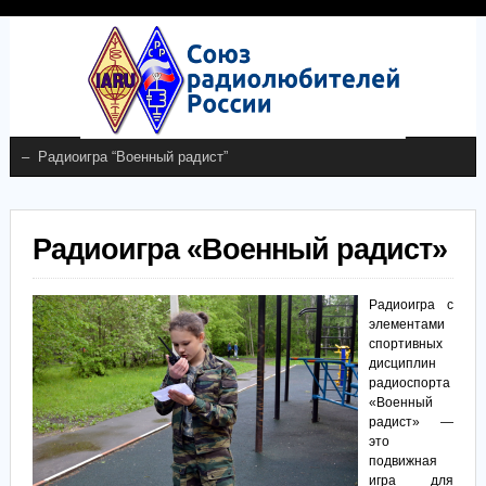
Радиоигра «Военный радист»
Радиоигра с
элементами
спортивных
дисциплин
радиоспорта
«Военный
радист» —
это
подвижная
игра для