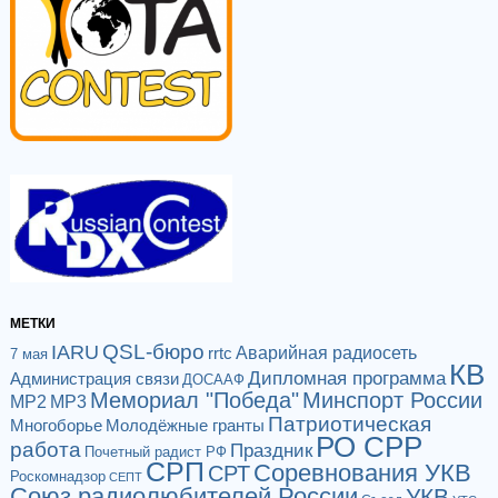
МЕТКИ
QSL-бюро
IARU
Аварийная радиосеть
rrtc
7 мая
КВ
Дипломная программа
Администрация связи
ДОСААФ
Мемориал "Победа"
Минспорт России
МР2
МР3
Патриотическая
Многоборье
Молодёжные гранты
РО СРР
работа
Праздник
Почетный радист РФ
СРП
Соревнования УКВ
СРТ
Роскомнадзор
СЕПТ
Союз радиолюбителей России
УКВ