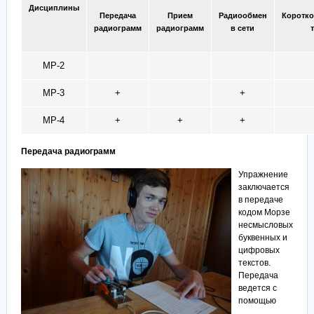
Дисциплины
Передача
Прием
Радиообмен
Коротк
радиограмм
радиограмм
в сети
МР-2
МР-3
+
+
МР-4
+
+
+
Передача радиограмм
Упражнение
заключается
в передаче
кодом Морзе
несмысловых
буквенных и
цифровых
текстов.
Передача
ведется с
помощью