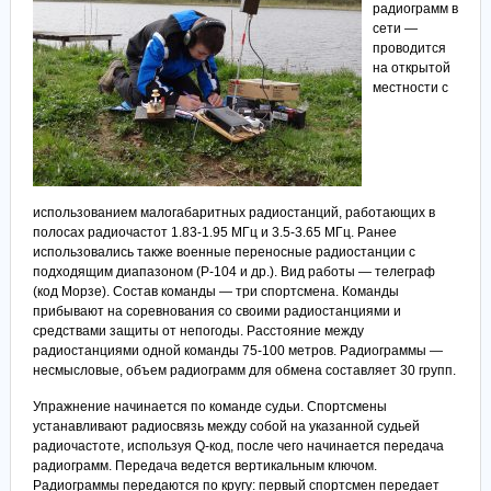
радиограмм в
сети —
проводится
на открытой
местности с
использованием малогабаритных радиостанций, работающих в
полосах радиочастот 1.83-1.95 МГц и 3.5-3.65 МГц. Ранее
использовались также военные переносные радиостанции с
подходящим диапазоном (Р-104 и др.). Вид работы — телеграф
(код Морзе). Состав команды — три спортсмена. Команды
прибывают на соревнования со своими радиостанциями и
средствами защиты от непогоды. Расстояние между
радиостанциями одной команды 75-100 метров. Радиограммы —
несмысловые, объем радиограмм для обмена составляет 30 групп.
Упражнение начинается по команде судьи. Спортсмены
устанавливают радиосвязь между собой на указанной судьей
радиочастоте, используя Q-код, после чего начинается передача
радиограмм. Передача ведется вертикальным ключом.
Радиограммы передаются по кругу: первый спортсмен передает