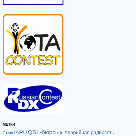
МЕТКИ
QSL-бюро
IARU
Аварийная радиосеть
rrtc
7 мая