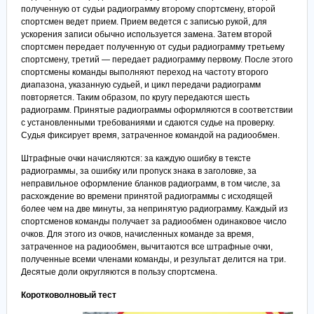
полученную от судьи радиограмму второму спортсмену, второй
спортсмен ведет прием. Прием ведется с записью рукой, для
ускорения записи обычно используется замена. Затем второй
спортсмен передает полученную от судьи радиограмму третьему
спортсмену, третий — передает радиограмму первому. После этого
спортсмены команды выполняют переход на частоту второго
диапазона, указанную судьей, и цикл передачи радиограмм
повторяется. Таким образом, по кругу передаются шесть
радиограмм. Принятые радиограммы оформляются в соответствии
с установленными требованиями и сдаются судье на проверку.
Судья фиксирует время, затраченное командой на радиообмен.
Штрафные очки начисляются: за каждую ошибку в тексте
радиограммы, за ошибку или пропуск знака в заголовке, за
неправильное оформление бланков радиограмм, в том числе, за
расхождение во времени принятой радиограммы с исходящей
более чем на две минуты, за непринятую радиограмму. Каждый из
спортсменов команды получает за радиообмен одинаковое число
очков. Для этого из очков, начисленных команде за время,
затраченное на радиообмен, вычитаются все штрафные очки,
полученные всеми членами команды, и результат делится на три.
Десятые доли округляются в пользу спортсмена.
Коротковолновый тест