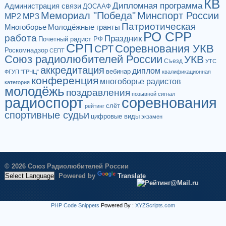
КВ
Дипломная программа
Администрация связи
ДОСААФ
Мемориал "Победа"
Минспорт России
МР2
МР3
Патриотическая
Многоборье
Молодёжные гранты
РО СРР
работа
Праздник
Почетный радист РФ
СРП
Соревнования УКВ
СРТ
Роскомнадзор
СЕПТ
Союз радиолюбителей России
УКВ
Съезд
УТС
аккредитация
диплом
вебинар
ФГУП "ГРЧЦ"
квалификационная
конференция
многоборье радистов
категория
молодёжь
поздравления
позывной сигнал
радиоспорт
соревнования
слёт
рейтинг
спортивные судьи
цифровые виды
экзамен
© 2026 Союз Радиолюбителей России
Powered by
Translate
PHP Code Snippets
Powered By :
XYZScripts.com