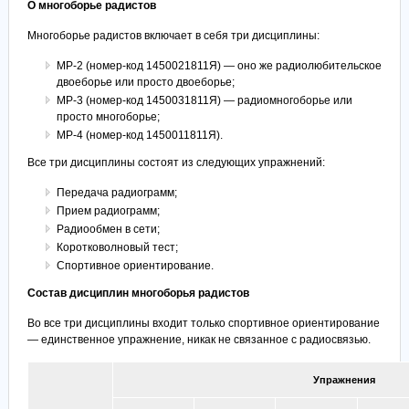
О многоборье радистов
Многоборье радистов включает в себя три дисциплины:
МР-2 (номер-код 1450021811Я) — оно же радиолюбительское
двоеборье или просто двоеборье;
МР-3 (номер-код 1450031811Я) — радиомногоборье или
просто многоборье;
МР-4 (номер-код 1450011811Я).
Все три дисциплины состоят из следующих упражнений:
Передача радиограмм;
Прием радиограмм;
Радиообмен в сети;
Коротковолновый тест;
Спортивное ориентирование.
Состав дисциплин многоборья радистов
Во все три дисциплины входит только спортивное ориентирование
— единственное упражнение, никак не связанное с радиосвязью.
Упражнения