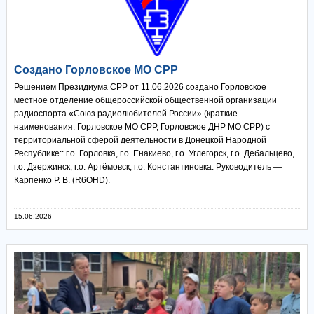
Создано Горловское МО СРР
Решением Президиума СРР от 11.06.2026 создано Горловское
местное отделение общероссийской общественной организации
радиоспорта «Союз радиолюбителей России» (краткие
наименования: Горловское МО СРР, Горловское ДНР МО СРР) с
территориальной сферой деятельности в Донецкой Народной
Республике:: г.о. Горловка, г.о. Енакиево, г.о. Углегорск, г.о. Дебальцево,
г.о. Дзержинск, г.о. Артёмовск, г.о. Константиновка. Руководитель —
Карпенко Р. В. (R6OHD).
15.06.2026