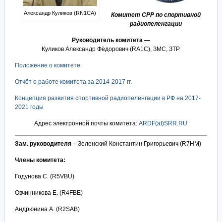
Александр Куликов (RN1CA)
Комитет СРР по спортивной
радиопеленгации
Руководитель комитета —
Куликов Александр Фёдорович (RA1C), ЗМС, ЗТР
Положение о комитете
Отчёт о работе комитета за 2014-2017 гг.
Концепция развития спортивной радиопеленгации в РФ на 2017-
2021 годы
Адрес электронной почты комитета:
ARDF(at)SRR.RU
Зам. руководителя
– Зеленский Константин Григорьевич (
R
7
HM)
Члены комитета:
Годунова С. (
R
5
VBU)
Овчинникова Е. (
R
4
FBE)
Андрюнина А. (
R
2
SAB)