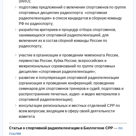
(IARU);
подготовка предложений о включении спортсменов по группе
спортивных дисциплин радиоспорта «спортивная
радиопеленгация» в список кандидатов в сборную команду
РФ по радиоспорту;
разработка критериев и процедур отбора спортсменов,
занимающихся спортивной радиопеленгацией, для
включения их в состав сборной команды России по
радиоспорту;
участие в организации и проведении чемпионата России,
первенства России, Кубка России, всероссийских и
межрегиональных соревнований по группе спортивных
дисциплин «спортивная радиопеленгация»;
развитие и популяризация спортивной радиопеленгации
(организация и проведение конференций, проведение
семинаров для спортсменов тренеров и судей, подготовка и
распространение печатных, аудио- и видео материалов о
спортивной радиопеленгации);
консультации региональных и местных отделений СРР по
всем вопросам, входящим в сферу своей деятельности
комитета
Статьи о спортивной радиопеленгации в Бюллетене СРР
—
по
ссылке