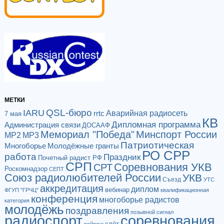
МЕТКИ
QSL-бюро
IARU
Аварийная радиосеть
rrtc
7 мая
КВ
Дипломная программа
Администрация связи
ДОСААФ
Мемориал "Победа"
Минспорт России
МР2
МР3
Патриотическая
Многоборье
Молодёжные гранты
РО СРР
работа
Праздник
Почетный радист РФ
СРП
Соревнования УКВ
СРТ
Роскомнадзор
СЕПТ
Союз радиолюбителей России
УКВ
Съезд
УТС
аккредитация
диплом
вебинар
ФГУП "ГРЧЦ"
квалификационная
конференция
многоборье радистов
категория
молодёжь
поздравления
позывной сигнал
радиоспорт
соревнования
слёт
рейтинг