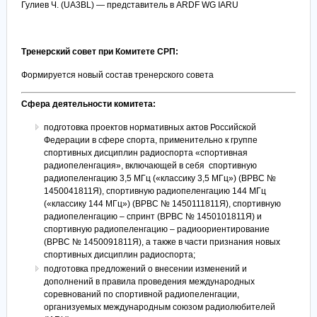
Гулиев Ч. (
UA
3
BL) — представитель в ARDF WG IARU
Тренерский совет при Комитете СРП:
Формируется новый состав тренерского совета
Сфера деятельности комитета:
подготовка проектов нормативных актов Российской
Федерации в сфере спорта, применительно к группе
спортивных дисциплин радиоспорта «спортивная
радиопеленгация», включающей в себя спортивную
радиопеленгацию 3,5 МГц («классику 3,5 МГц») (ВРВС №
1450041811Я), спортивную радиопеленгацию 144 МГц
(«классику 144 МГц») (ВРВС № 1450111811Я), спортивную
радиопеленгацию – спринт (ВРВС № 1450101811Я) и
спортивную радиопеленгацию – радиоориентирование
(ВРВС № 1450091811Я), а также в части признания новых
спортивных дисциплин радиоспорта;
подготовка предложений о внесении изменений и
дополнений в правила проведения международных
соревнований по спортивной радиопеленгации,
организуемых международным союзом радиолюбителей