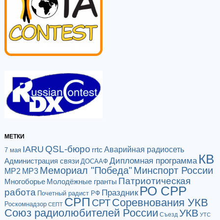
МЕТКИ
QSL-бюро
IARU
Аварийная радиосеть
rrtc
7 мая
КВ
Дипломная программа
Администрация связи
ДОСААФ
Мемориал "Победа"
Минспорт России
МР2
МР3
Патриотическая
Многоборье
Молодёжные гранты
РО СРР
работа
Праздник
Почетный радист РФ
СРП
Соревнования УКВ
СРТ
Роскомнадзор
СЕПТ
Союз радиолюбителей России
УКВ
Съезд
УТС