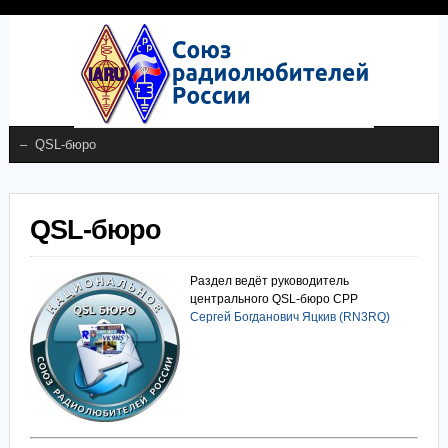
QSL-бюро
Раздел ведёт руководитель
центрального QSL-бюро СРР
Сергей Богданович Яцкив (RN3RQ)