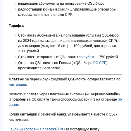
владельцев абонемента на пользование QSL-бюро;
радиостанции юридических лиц, управляющие операторы
которых являются членами СРР.
Тарифы:
Стоимость абонемента на пользование услугами QSL-бюро
на 2024 год (только для лиц, не являющихся членами СРР):
для юниоров (младше 18 лет) — 100 рублей, для взрослых —
2100 рублей.
Стоимость отправки 1 кг QSL-почты
за рубеж
— 750 рублей.
Отправка QSL-почты по России (в QSL-бюро
РО СРР
)
производится бесплатно.
Платежи
за пересылку исходящей QSL-почты осуществляются по
квитанции
.
Возможна оплата через платёжные системы («Сбербанк-онлайн»
и подобные). Об оплате таким способом смотри п.3 на странице
по
ссылке
.
Копия квитанции с отметкой банка упаковывается вместе с QSL-
карточками.
Таблицы состояния платежей РО
за исходящую почту