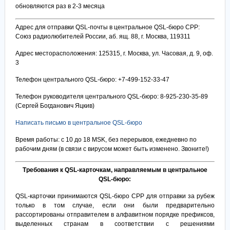
обновляются раз в 2-3 месяца
Адрес для отправки QSL-почты в центральное QSL-бюро СРР:
Союз радиолюбителей России, аб. ящ. 88, г. Москва, 119311
Адрес месторасположения: 125315, г. Москва, ул. Часовая, д. 9, оф.
3
Телефон центрального QSL-бюро: +7-499-152-33-47
Телефон руководителя центрального QSL-бюро: 8-925-230-35-89
(Сергей Богданович Яцкив)
Написать письмо в центральное QSL-бюро
Время работы: с 10 до 18 MSK, без перерывов, ежедневно по
рабочим дням (в связи с вирусом может быть изменено. Звоните!)
Требования к QSL-карточкам, направляемым в центральное
QSL-бюро:
QSL-карточки принимаются QSL-бюро СРР для отправки за рубеж
только в том случае, если они были предварительно
рассортированы отправителем в алфавитном порядке префиксов,
выделенных странам в соответствии с решениями