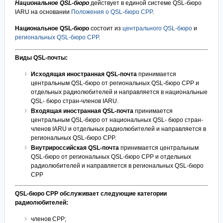
Национальное QSL-бюро
действует в единой системе QSL-бюро
IARU на основании
Положения о QSL-бюро СРР
.
Национальное QSL-бюро
состоит из
центрального QSL-бюро
и
региональных QSL-бюро СРР
.
Виды QSL-почты:
Исходящая иностранная QSL-почта
принимается
центральным QSL-бюро от региональных QSL-бюро СРР и
отдельных радиолюбителей и направляется в национальные
QSL- бюро стран-членов IARU.
Входящая иностранная QSL-почта
принимается
центральным QSL-бюро от национальных QSL- бюро стран-
членов IARU и отдельных радиолюбителей и направляется в
региональных QSL-бюро СРР.
Внутрироссийская QSL-почта
принимается центральным
QSL-бюро от региональных QSL-бюро СРР и отдельных
радиолюбителей и направляется в региональных QSL-бюро
СРР
QSL-бюро СРР обслуживает следующие категории
радиолюбителей:
членов СРР;