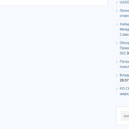
UA3G
Леге
отме
Хаба
Между
Само
Обзо
Прика
562
3
Патри
поко
Влади
28.07
РО СР
аккр