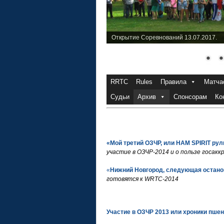
Открытие Соревнований 13.07.2017.
RRTC
Rules
Правила
Матча
Судьи
Архив
Спонсорам
Ко
«Мой третий ОЗЧР, или HAM SPIRIT рул
участие в ОЗЧР-2014 и о пользе госак
«
Нижний Новгород, следующая остано
готовятся к
WRTC
-2014
Участие в ОЗЧР 2013 или хроники пше