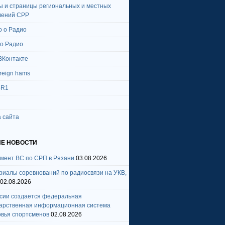
ы и страницы региональных и местных
лений СРР
о о Радио
 о Радио
ВКонтакте
oreign hams
-R1
 сайта
Е НОВОСТИ
амент ВС по СРП в Рязани
03.08.2026
риалы соревнований по радиосвязи на УКВ,
02.08.2026
ссии создается федеральная
дарственная информационная система
овья спортсменов
02.08.2026