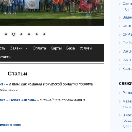
Сайт
отде
Виде
Фото
СРР 
For f
сть
Заявки
Оплата
Карты
База
Услуги
IARU
нтакты
IARU
Карта
Статьи
СВЕЖИ
ит»
–
о том, как команда Иркутской области приняла
кредитации
Регл
вка – Новая Англия»
–
сильнейшие побеждают и
Мате
июль
В Ро
госу
ничного поля
здор