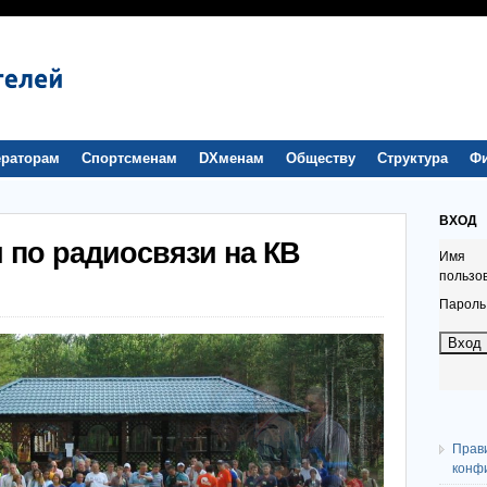
раторам
Спортсменам
DXменам
Обществу
Структура
Ф
ВХОД
 по радиосвязи на КВ
Имя
пользо
Пароль
Прав
конф