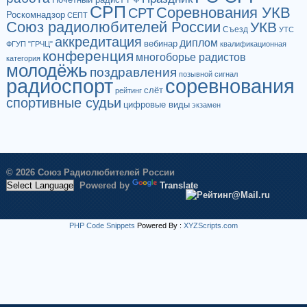
СРП
Соревнования УКВ
СРТ
Роскомнадзор
СЕПТ
Союз радиолюбителей России
УКВ
Съезд
УТС
аккредитация
диплом
вебинар
ФГУП "ГРЧЦ"
квалификационная
конференция
многоборье радистов
категория
молодёжь
поздравления
позывной сигнал
радиоспорт
соревнования
слёт
рейтинг
спортивные судьи
цифровые виды
экзамен
© 2026 Союз Радиолюбителей России
Powered by
Translate
PHP Code Snippets
Powered By :
XYZScripts.com