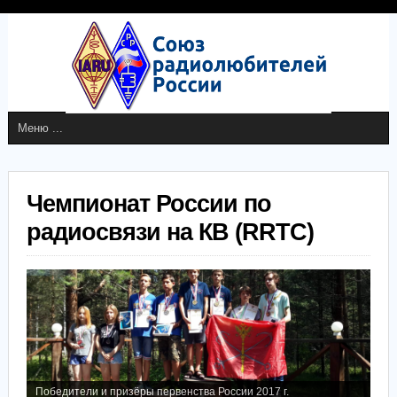
Чемпионат России по
радиосвязи на КВ (RRTC)
Победители и призёры чемпионата России 2017 года среди
"личников"