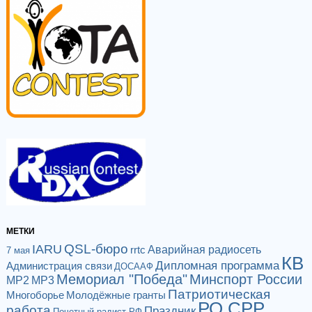
МЕТКИ
QSL-бюро
IARU
Аварийная радиосеть
rrtc
7 мая
КВ
Дипломная программа
Администрация связи
ДОСААФ
Мемориал "Победа"
Минспорт России
МР2
МР3
Патриотическая
Многоборье
Молодёжные гранты
РО СРР
работа
Праздник
Почетный радист РФ