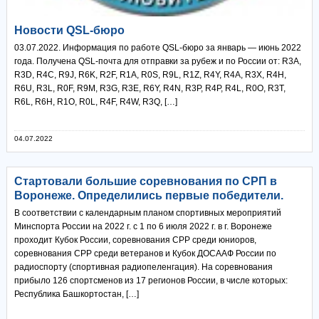
Новости QSL-бюро
03.07.2022. Информация по работе QSL-бюро за январь — июнь 2022
года. Получена QSL-почта для отправки за рубеж и по России от: R3A,
R3D, R4C, R9J, R6K, R2F, R1A, R0S, R9L, R1Z, R4Y, R4A, R3X, R4H,
R6U, R3L, R0F, R9M, R3G, R3E, R6Y, R4N, R3P, R4P, R4L, R0O, R3T,
R6L, R6H, R1O, R0L, R4F, R4W, R3Q, […]
04.07.2022
Стартовали большие соревнования по СРП в
Воронеже. Определились первые победители.
В соответствии с календарным планом спортивных мероприятий
Минспорта России на 2022 г. с 1 по 6 июля 2022 г. в г. Воронеже
проходит Кубок России, соревнования СРР среди юниоров,
соревнования СРР среди ветеранов и Кубок ДОСААФ России по
радиоспорту (спортивная радиопеленгация). На соревнования
прибыло 126 спортсменов из 17 регионов России, в числе которых:
Республика Башкортостан, […]