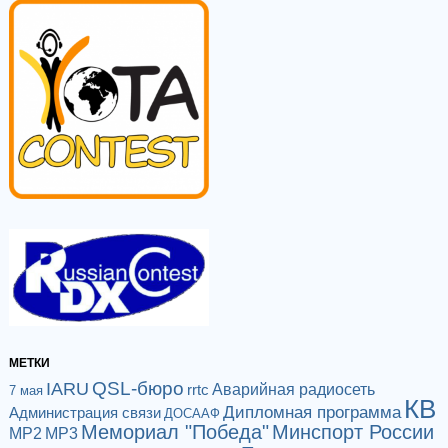
МЕТКИ
QSL-бюро
IARU
Аварийная радиосеть
rrtc
7 мая
КВ
Дипломная программа
Администрация связи
ДОСААФ
Мемориал "Победа"
Минспорт России
МР2
МР3