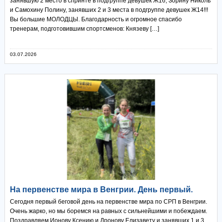
занявшую 2 место в спринте в подгруппе девушек Ж16, Зорину Николь
и Самохину Полину, занявших 2 и 3 места в подгруппе девушек Ж14!!!
Вы большие МОЛОДЦЫ. Благодарность и огромное спасибо
тренерам, подготовившим спортсменов: Князеву […]
03.07.2026
На первенстве мира в Венгрии. День первый.
Сегодня первый беговой день на первенстве мира по СРП в Венгрии.
Очень жарко, но мы боремся на равных с сильнейшими и побеждаем.
Поздравляем Ионову Ксению и Дронову Елизавету и занявших 1 и 3