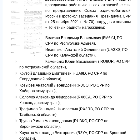
праздником работников всех отраслей связи
по представлению Союза радиолюбителей
России (Протокол заседания Президиума СРР
от 25 ноября 2021 г. № 70) нагрудным значком
«Почётный радист» награждены:
Величко Владимир Васильевич (RA6YJ, РО
СРР по Республике Адыгея),
Иванников Анатолий Филиппович (UA3XS, РО
СРР по Калужской области),
Каменских Юрий Васильевич ( RU6UR, РО СРР
по Астраханской области),
Крутой Владимир Дмитриевич (UA9D, РО СРР по
Свердловской области),
Козырев Анатолий Леонидович (R0CQ, РО СРР по
Хабаровскому краю),
Соломко Александр Фёдорович (RX6CA, РО СРР по
Краснодарскому краю),
Трофимов Геннадий Николаевич (RX3RB, РО СРР по
Тамбовской области),
Трунов Роман Александрович (RU3KO, РО СРР по
Воронежской области),
Хаустов Александр Викторович (R3YA, РО СРР по Брянской
области).