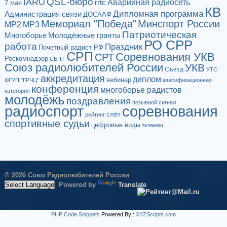
QSL-бюро
IARU
Аварийная радиосеть
rrtc
7 мая
КВ
Дипломная программа
Администрация связи
ДОСААФ
Мемориал "Победа"
Минспорт России
МР2
МР3
Патриотическая
Многоборье
Молодёжные гранты
РО СРР
работа
Праздник
Почетный радист РФ
СРП
Соревнования УКВ
СРТ
Роскомнадзор
СЕПТ
Союз радиолюбителей России
УКВ
Съезд
УТС
аккредитация
диплом
вебинар
ФГУП "ГРЧЦ"
квалификационная
конференция
многоборье радистов
категория
молодёжь
поздравления
позывной сигнал
радиоспорт
соревнования
слёт
рейтинг
спортивные судьи
цифровые виды
экзамен
© 2026 Союз Радиолюбителей России
Powered by
Translate
PHP Code Snippets
Powered By :
XYZScripts.com