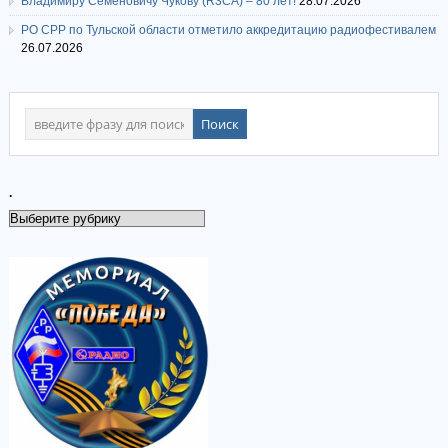
Владимиру Семеновичу Чукову (R3CA) – 80 лет!
28.07.2026
РО СРР по Тульской области отметило аккредитацию радиофестивалем
26.07.2026
.
.