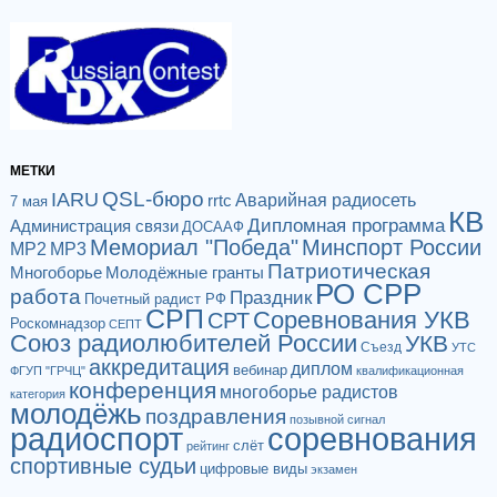
МЕТКИ
QSL-бюро
IARU
Аварийная радиосеть
rrtc
7 мая
КВ
Дипломная программа
Администрация связи
ДОСААФ
Мемориал "Победа"
Минспорт России
МР2
МР3
Патриотическая
Многоборье
Молодёжные гранты
РО СРР
работа
Праздник
Почетный радист РФ
СРП
Соревнования УКВ
СРТ
Роскомнадзор
СЕПТ
Союз радиолюбителей России
УКВ
Съезд
УТС
аккредитация
диплом
вебинар
ФГУП "ГРЧЦ"
квалификационная
конференция
многоборье радистов
категория
молодёжь
поздравления
позывной сигнал
радиоспорт
соревнования
слёт
рейтинг
спортивные судьи
цифровые виды
экзамен