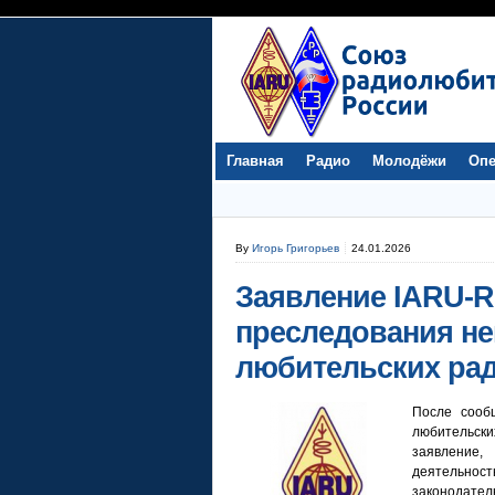
Главная
Радио
Молодёжи
Опе
By
Игорь Григорьев
24.01.2026
Заявление IARU-R
преследования не
любительских рад
После сооб
любительски
заявление,
деятельнос
законодател