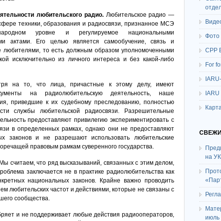
отде
ятельности любительского радио.
Любительское радио —
Виде
 сфере техники, образования и радиосвязи, признанное МСЭ
ародном уровне и регулируемое национальными
Фото
ми актами. Его целью является самообучение, связь и
е любителями, то есть должным образом уполномоченными
СРР 
ой исключительно из личного интереса и без какой-либо
For f
IARU
я на то, что лица, причастные к этому делу, имеют
кументы на радиолюбительскую деятельность, наше
IARU
вия, приведшие к их судебному преследованию, полностью
Карта
сти службы любительской радиосвязи. Разрешительные
ельность предоставляют привилегию экспериментировать с
вязи в определенных рамках, однако они не предоставляют
СВЕЖИ
ых законов и не разрешают использовать любительские
воречащей правовым рамкам суверенного государства.
Пред
на У
Мы считаем, что ряд высказываний, связанных с этим делом,
Прот
роблема заключается не в практике радиолюбительства как
«Пар
нкретных национальных законов. Крайне важно проводить
м любительских частот и действиями, которые не связаны с
Регл
шего сообщества.
Мате
бряет и не поддерживает любые действия радиооператоров,
июль