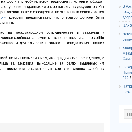
на доступ к любительской радиосвязи, которые обходят
В Ро
ушают условия выданных им разрешительных документов. Мы
госу
прав членов нашего сообщества, но эта защита основывается
здор
ля»
, который предписывает, что оператор должен быть
слушным.
UA3G
ано на международном сотрудничестве и уважении к
Леге
 членов сообщества помнить, что целостность нашего хобби
отме
рженности деятельности в рамках законодательств наших
Хаба
Между
ией, но мы вновь заявляем, что юридические последствия, с
Само
 лица за действия, выходящие за рамки выданных им
Обзо
ся предметом рассмотрения соответствующих судебных
Прика
562
3
Патри
поко