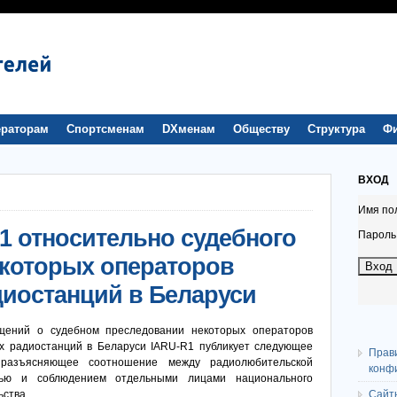
раторам
Спортсменам
DXменам
Обществу
Структура
Ф
ВХОД
Имя по
1 относительно судебного
Пароль
которых операторов
иостанций в Беларуси
щений о судебном преследовании некоторых операторов
х радиостанций в Беларуси IARU-R1 публикует следующее
Прав
 разъясняющее соотношение между радиолюбительской
конф
тью и соблюдением отдельными лицами национального
ьства
Сайт