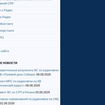
лений СРР
о о Радио
 о Радио
ВКонтакте
oreign hams
-R1
 сайта
Е НОВОСТИ
варительные результаты ВС по радиосвязи
КВ «Полевой день Сибири»
08.08.2026
окол МРС по радиосвязи на КВ
тизанский радист»
08.08.2026
амент ВС по СРП в Рязани
03.08.2026
риалы соревнований по радиосвязи на УКВ,
02.08.2026