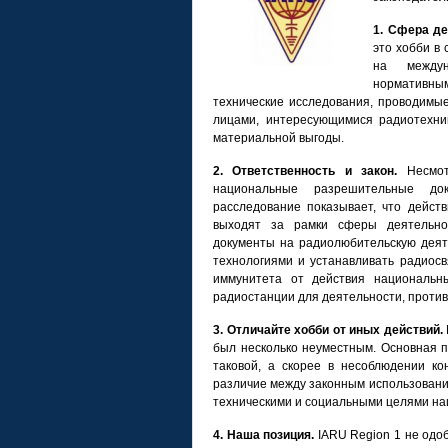
1. Сфера де
это хобби в
на междун
нормативны
технические исследования, проводимы
лицами, интересующимися радиотехник
материальной выгоды.
2. Ответственность и закон.
Несмотр
национальные разрешительные до
расследование показывает, что дейст
выходят за рамки сферы деятельно
документы на радиолюбительскую деят
технологиями и устанавливать радиос
иммунитета от действия национальн
радиостанции для деятельности, проти
3. Отличайте хобби от иных действий.
был несколько неуместным. Основная п
таковой, а скорее в несоблюдении ко
различие между законным использование
техническими и социальными целями на
4. Наша позиция.
IARU Region 1 не одо