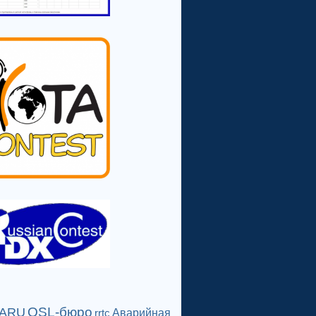
QSL-бюро
IARU
Аварийная
rrtc