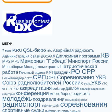
МЕТКИ
QSL-бюро
IARU
Аварийная радиосеть
rrtc
7 мая
КВ
Дипломная программа
Администрация связи
ДОСААФ
Мемориал "Победа"
Минспорт России
МР2
МР3
Патриотическая
Многоборье
Молодёжные гранты
РО СРР
работа
Праздник
Почетный радист РФ
СРП
Соревнования УКВ
СРТ
Роскомнадзор
СЕПТ
Союз радиолюбителей России
УКВ
Съезд
УТС
аккредитация
диплом
вебинар
ФГУП "ГРЧЦ"
квалификационная
конференция
многоборье радистов
категория
молодёжь
поздравления
позывной сигнал
радиоспорт
соревнования
слёт
рейтинг
спортивные судьи
цифровые виды
экзамен