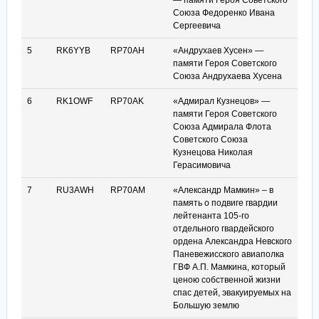
— памяти Героя Советского
Союза Федоренко Ивана
Сергеевича
5
RK6YYB
RP70AH
«Андрухаев Хусен» —
памяти Героя Советского
Союза Андрухаева Хусена
6
RK1OWF
RP70AK
«Адмирал Кузнецов» —
памяти Героя Советского
Союза Адмирала Флота
Советского Союза
Кузнецова Николая
Герасимовича
7
RU3AWH
RP70AM
«Александр Мамкин» – в
память о подвиге гвардии
лейтенанта 105-го
отдельного гвардейского
ордена Александра Невского
Паневежисского авиаполка
ГВФ А.П. Мамкина, который
ценою собственной жизни
спас детей, эвакуируемых на
Большую землю