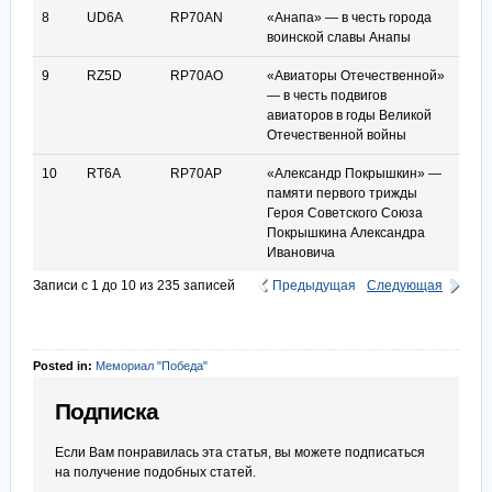
8
UD6A
RP70AN
«Анапа» — в честь города
воинской славы Анапы
9
RZ5D
RP70AO
«Авиаторы Отечественной»
— в честь подвигов
авиаторов в годы Великой
Отечественной войны
10
RT6A
RP70AP
«Александр Покрышкин» —
памяти первого трижды
Героя Советского Союза
Покрышкина Александра
Ивановича
Записи с 1 до 10 из 235 записей
Предыдущая
Следующая
Posted in:
Мемориал "Победа"
Подписка
Если Вам понравилась эта статья, вы можете подписаться
на получение подобных статей.