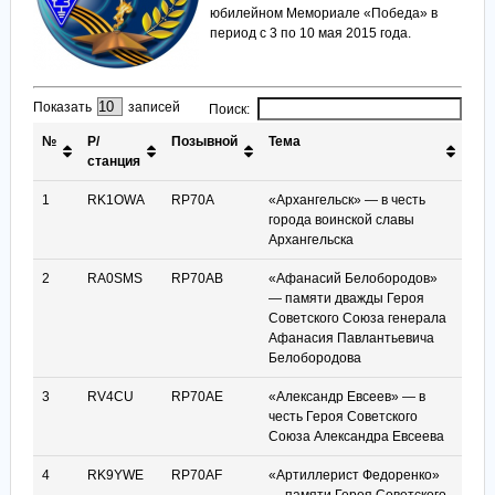
юбилейном Мемориале «Победа» в
период с 3 по 10 мая 2015 года.
Показать
записей
Поиск:
№
Р/
Позывной
Тема
станция
1
RK1OWA
RP70A
«Архангельск» — в честь
города воинской славы
Архангельска
2
RA0SMS
RP70AB
«Афанасий Белобородов»
— памяти дважды Героя
Советского Союза генерала
Афанасия Павлантьевича
Белобородова
3
RV4CU
RP70AE
«Александр Евсеев» — в
честь Героя Советского
Союза Александра Евсеева
4
RK9YWE
RP70AF
«Артиллерист Федоренко»