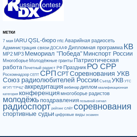
МЕТКИ
QSL-бюро
IARU
Аварийная радиосеть
rrtc
7 мая
КВ
Дипломная программа
Администрация связи
ДОСААФ
Мемориал "Победа"
Минспорт России
МР2
МР3
Патриотическая
Многоборье
Молодёжные гранты
РО СРР
работа
Праздник
Почетный радист РФ
СРП
Соревнования УКВ
СРТ
Роскомнадзор
СЕПТ
Союз радиолюбителей России
УКВ
Съезд
УТС
аккредитация
диплом
вебинар
ФГУП "ГРЧЦ"
квалификационная
конференция
многоборье радистов
категория
молодёжь
поздравления
позывной сигнал
радиоспорт
соревнования
слёт
рейтинг
спортивные судьи
цифровые виды
экзамен