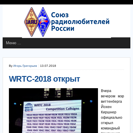
By
Игорь Григорьев
13.07.2018
WRTC-2018 открыт
Вчера
вечером мэр
виттенберга
Йохен
Киршнер
официально
открыл
командный