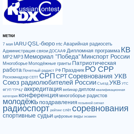
МЕТКИ
QSL-бюро
IARU
Аварийная радиосеть
rrtc
7 мая
КВ
Дипломная программа
Администрация связи
ДОСААФ
Мемориал "Победа"
Минспорт России
МР2
МР3
Патриотическая
Многоборье
Молодёжные гранты
РО СРР
работа
Праздник
Почетный радист РФ
СРП
Соревнования УКВ
СРТ
Роскомнадзор
СЕПТ
Союз радиолюбителей России
УКВ
Съезд
УТС
аккредитация
диплом
вебинар
ФГУП "ГРЧЦ"
квалификационная
конференция
многоборье радистов
категория
молодёжь
поздравления
позывной сигнал
радиоспорт
соревнования
слёт
рейтинг
спортивные судьи
цифровые виды
экзамен