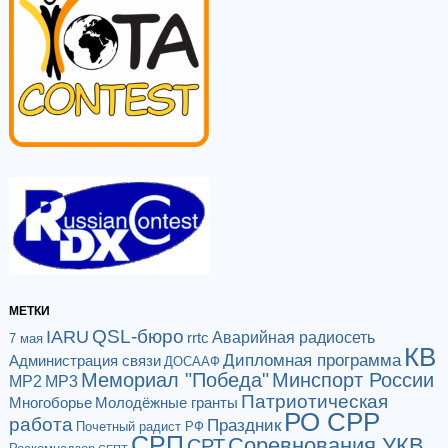
МЕТКИ
QSL-бюро
IARU
Аварийная радиосеть
rrtc
7 мая
КВ
Дипломная программа
Администрация связи
ДОСААФ
Мемориал "Победа"
Минспорт России
МР2
МР3
Патриотическая
Многоборье
Молодёжные гранты
РО СРР
работа
Праздник
Почетный радист РФ
СРП
Соревнования УКВ
СРТ