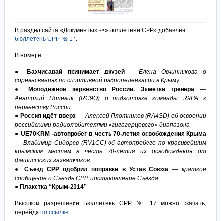
В раздел сайта «Документы» ->»Бюллетени СРР» добавлен
бюллетень СРР № 17
.
В номере:
● Бахчисарай принимает друзей
– Елена Овчинникова о
соревнованиях по спортивной радиопеленгации в Крыму
● Молодёжное первенство России. Заметки тренера
—
Анатолий Полевик (RC9O) о подготовке команды R9PA к
первенству России
● Россия идёт вверх
—
Алексей Плотников (RA4SD) об освоении
российскими радиолюбителями «гигагерцового» диапазона
● UE70KRM -автопробег в честь 70-летия освобождения Крыма
—
Владимир Сидоров (RV1CC) об автопробеге по красивейшим
крымским местам в честь 70-летия их освобождения от
фашистских захватчиков
● Съезд СРР одобрил поправки в Устав Союза
—
краткое
сообщение о Съезде СРР, постановление Съезда
● Плакетка “Крым-2014”
Высоком разрешении Бюллетень СРР № 17 можно скачать,
перейдя
по ссылке