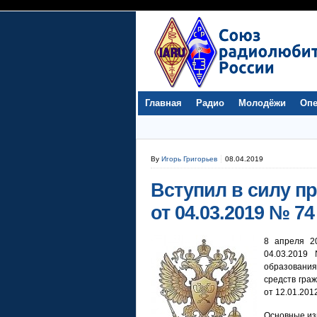
Главная
Радио
Молодёжи
Опе
By
Игорь Григорьев
08.04.2019
Вступил в силу п
от 04.03.2019 № 74
8 апреля 2
04.03.2019
образовани
средств гра
от 12.01.201
Основные из