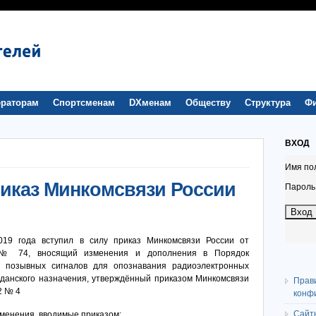
раторам
Спортсменам
DXменам
Обществу
Структура
Ф
ВХОД
Имя по
риказ Минкомсвязи России
Пароль
019 года вступил в силу приказ Минкомсвязи России от
 № 74, вносящий изменения и дополнения в Порядок
я позывных сигналов для опознавания радиоэлектронных
жданского назначения, утверждённый приказом Минкомсвязи
Прав
2 № 4
конф
Сайт
менения, вводимые приказом: