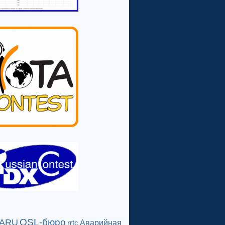
QSL-бюро
IARU
Аварийная
rrtc