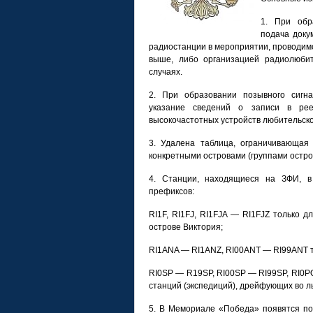
1. При обр
подача доку
радиостанции в мероприятии, проводим
выше, либо организацией радиолюби
случаях.
2. При образовании позывного сигн
указание сведений о записи в рее
высокочастотных устройств любительск
3. Удалена таблица, ограничивающая
конкретными островами (группами остро
4. Станции, находящиеся на ЗФИ, в
префиксов:
RI1F, RI1FJ, RI1FJA — RI1FJZ только
острове Виктория;
RI1ANA — RI1ANZ, RI00ANT — RI99ANT т
RI0SP — R19SP, RI00SP — RI99SP, RI0
станций (экспедиций), дрейфующих во л
5. В Мемориале «Победа» появятся п