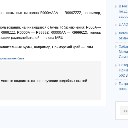
В Ро
госу
ания позывных сигналов R000AAAA — R999ZZZZ, например,
здор
UA3G
пользования, начинающиеся с буквы R (исключения:
R000A —
 R999ZZZ, R0000A — R9999Z, R0000AA — R9999ZZ
), теперь
Леге
изации радиолюбителей — члена IARU.
отме
Хаба
полнительные буквы, например, Приморский край — R0M.
Между
Само
ормативная база
Обзо
Прика
562
3
ы можете подписаться на получение подобных статей.
Патри
поко