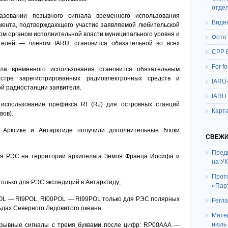
отде
азовании позывного сигнала временного использования
Виде
мента, подтверждающего участие заявляемой любительской
ом органом исполнительной власти муниципального уровня и
Фото
телей — членом IARU, становится обязательной во всех
СРР 
For f
ала временного использования становится обязательным
стре зарегистрированных радиоэлектронных средств и
IARU
ой радиостанции заявителя.
IARU
 использование префикса RI (RJ) для островных станций
Карта
вов).
 Арктике и Антарктиде получили дополнительные блоки
СВЕЖИ
Пред
 для РЭС на территории архипелага Земля Франца Иосифа и
на У
Прот
олько для РЭС экспедиций в Антарктиду;
«Пар
POL — RI9POL, RI00POL — RI99POL только для РЭС полярных
Регл
ьдах Северного Ледовитого океана.
Мате
июль
озывные сигналы с тремя буквами после цифр: RP00AAA —