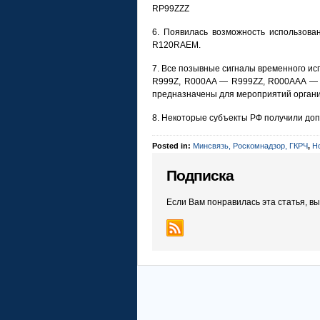
RP99ZZZ
6. Появилась возможность использов
R120RAEM.
7. Все позывные сигналы временного ис
R999Z, R000AA — R999ZZ, R000AAA —
предназначены для мероприятий орган
8. Некоторые субъекты РФ получили до
Posted in:
Минсвязь, Роскомнадзор, ГКРЧ
,
Н
Подписка
Если Вам понравилась эта статья, в