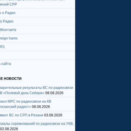
лений СРР
о о Радио
 о Радио
ВКонтакте
oreign hams
-R1
 сайта
Е НОВОСТИ
варительные результаты ВС по радиосвязи
КВ «Полевой день Сибири»
08.08.2026
окол МРС по радиосвязи на КВ
тизанский радист»
08.08.2026
амент ВС по СРП в Рязани
03.08.2026
риалы соревнований по радиосвязи на УКВ,
02.08.2026