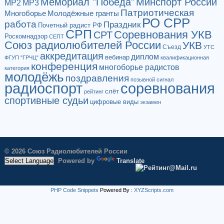
Мемориал "Победа"
Минспорт России
МР2
МР3
Патриотическая
Многоборье
Молодёжные гранты
РО СРР
работа
Праздник
Почетный радист РФ
СРП
Соревнования УКВ
СРТ
Роскомнадзор
СЕПТ
Союз радиолюбителей России
УКВ
Съезд
УТС
аккредитация
диплом
вебинар
ФГУП "ГРЧЦ"
квалификационная
конференция
многоборье радистов
категория
молодёжь
поздравления
позывной сигнал
радиоспорт
соревнования
слёт
рейтинг
спортивные судьи
цифровые виды
экзамен
© 2026 Союз Радиолюбителей России
Powered by
Translate
PHP Code Snippets
Powered By :
XYZScripts.com