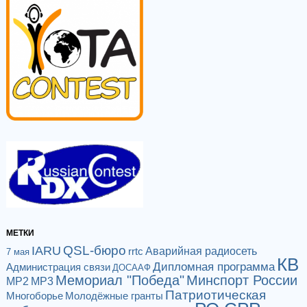
МЕТКИ
QSL-бюро
IARU
Аварийная радиосеть
rrtc
7 мая
КВ
Дипломная программа
Администрация связи
ДОСААФ
Мемориал "Победа"
Минспорт России
МР2
МР3
Патриотическая
Многоборье
Молодёжные гранты