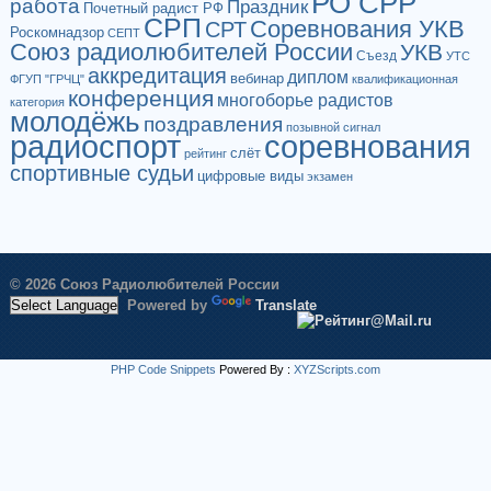
РО СРР
работа
Праздник
Почетный радист РФ
СРП
Соревнования УКВ
СРТ
Роскомнадзор
СЕПТ
Союз радиолюбителей России
УКВ
Съезд
УТС
аккредитация
диплом
вебинар
ФГУП "ГРЧЦ"
квалификационная
конференция
многоборье радистов
категория
молодёжь
поздравления
позывной сигнал
радиоспорт
соревнования
слёт
рейтинг
спортивные судьи
цифровые виды
экзамен
© 2026 Союз Радиолюбителей России
Powered by
Translate
PHP Code Snippets
Powered By :
XYZScripts.com