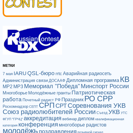
МЕТКИ
QSL-бюро
IARU
Аварийная радиосеть
rrtc
7 мая
КВ
Дипломная программа
Администрация связи
ДОСААФ
Мемориал "Победа"
Минспорт России
МР2
МР3
Патриотическая
Многоборье
Молодёжные гранты
РО СРР
работа
Праздник
Почетный радист РФ
СРП
Соревнования УКВ
СРТ
Роскомнадзор
СЕПТ
Союз радиолюбителей России
УКВ
Съезд
УТС
аккредитация
диплом
вебинар
ФГУП "ГРЧЦ"
квалификационная
конференция
многоборье радистов
категория
молодёжь
поздравления
позывной сигнал