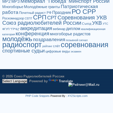
Мемориал "Победа"
Минспорт России
МР2
МР3
Патриотическая
Многоборье
Молодёжные гранты
РО СРР
работа
Праздник
Почетный радист РФ
СРП
Соревнования УКВ
СРТ
Роскомнадзор
СЕПТ
Союз радиолюбителей России
УКВ
Съезд
УТС
аккредитация
диплом
вебинар
ФГУП "ГРЧЦ"
квалификационная
конференция
многоборье радистов
категория
молодёжь
поздравления
позывной сигнал
радиоспорт
соревнования
слёт
рейтинг
спортивные судьи
цифровые виды
экзамен
© 2026 Союз Радиолюбителей России
Powered by
Translate
PHP Code Snippets
Powered By :
XYZScripts.com