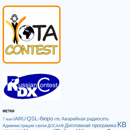
МЕТКИ
QSL-бюро
IARU
Аварийная радиосеть
rrtc
7 мая
КВ
Дипломная программа
Администрация связи
ДОСААФ