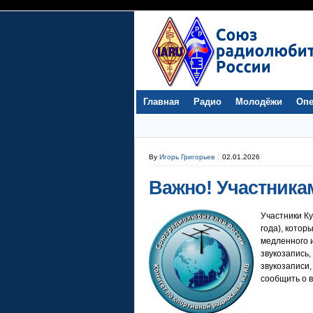
Главная
Радио
Молодёжи
Опе
By
Игорь Григорьев
02.01.2026
Важно! Участника
Участники Ку
года), котор
медленного и
звукозапись,
звукозаписи,
сообщить о 