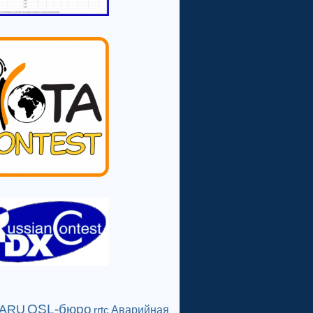
QSL-бюро
IARU
Аварийная
rrtc