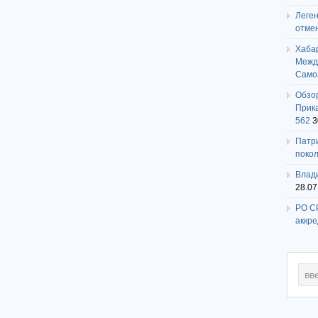
Леге
отме
Хаба
Между
Само
Обзо
Прика
562
3
Патри
поко
Влади
28.07
РО СР
аккр