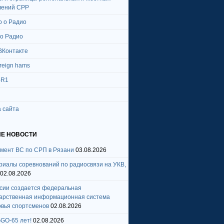
лений СРР
о о Радио
 о Радио
ВКонтакте
oreign hams
-R1
 сайта
Е НОВОСТИ
амент ВС по СРП в Рязани
03.08.2026
риалы соревнований по радиосвязи на УКВ,
02.08.2026
ссии создается федеральная
дарственная информационная система
овья спортсменов
02.08.2026
GO-65 лет!
02.08.2026