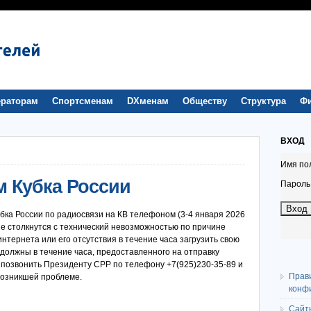
раторам
Спортсменам
DXменам
Обществу
Структура
Ф
ВХОД
Имя по
м Кубка России
Пароль
бка России по радиосвязи на КВ телефоном (3-4 января 2026
ые столкнутся с технический невозможностью по причине
нтернета или его отсутствия в течение часа загрузить свою
 должны в течение часа, предоставленного на отправку
 позвонить Президенту СРР по телефону +7(925)230-35-89 и
Прав
возникшей проблеме.
конф
Сайт