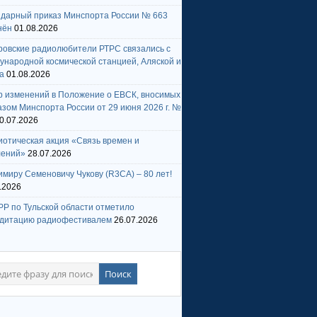
ндарный приказ Минспорта России № 663
нён
01.08.2026
ровские радиолюбители РТРС связались с
народной космической станцией, Аляской и
а
01.08.2026
р изменений в Положение о ЕВСК, вносимых
зом Минспорта России от 29 июня 2026 г. №
0.07.2026
отическая акция «Связь времен и
лений»
28.07.2026
миру Семеновичу Чукову (R3CA) – 80 лет!
.2026
Р по Тульской области отметило
едитацию радиофестивалем
26.07.2026