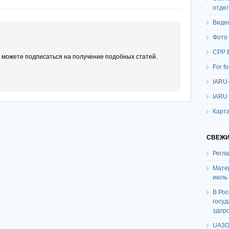
отде
Виде
Фото
СРР 
ы можете подписаться на получение подобных статей.
For f
IARU
IARU
Карта
СВЕЖИ
Регл
Мате
июль
В Ро
госу
здор
UA3G