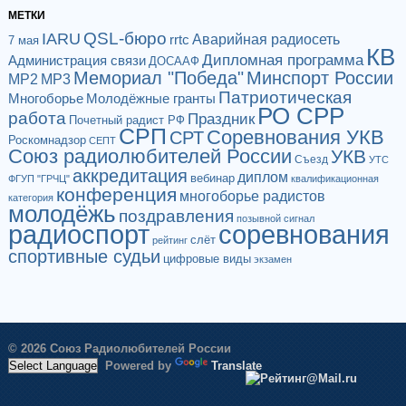
МЕТКИ
QSL-бюро
IARU
Аварийная радиосеть
rrtc
7 мая
КВ
Дипломная программа
Администрация связи
ДОСААФ
Мемориал "Победа"
Минспорт России
МР2
МР3
Патриотическая
Многоборье
Молодёжные гранты
РО СРР
работа
Праздник
Почетный радист РФ
СРП
Соревнования УКВ
СРТ
Роскомнадзор
СЕПТ
Союз радиолюбителей России
УКВ
Съезд
УТС
аккредитация
диплом
вебинар
ФГУП "ГРЧЦ"
квалификационная
конференция
многоборье радистов
категория
молодёжь
поздравления
позывной сигнал
радиоспорт
соревнования
слёт
рейтинг
спортивные судьи
цифровые виды
экзамен
© 2026 Союз Радиолюбителей России
Powered by
Translate