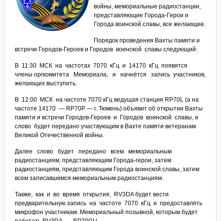
войны, мемориальные радиостанции,
представляющие Города-Герои и
Города воинской славы, все желающие.
Порядок проведения Вахты памяти и
встречи Городов-Героев и Городов воинской славы следующий:
В 11:30 МСК на частотах 7070 кГц и 14170 кГц появятся
члены оргкомитета Мемориала, и начнётся запись участников,
желающих выступить.
В 12:00 МСК на частоте 7070 кГц ведущая станция RP70L (а на
частоте 14170 — RP70P — г. Тюмень) объявит об открытии Вахты
памяти и встречи Городов-Героев и Городов воинской славы, и
слово будет передано участвующим в Вахте памяти ветеранам
Великой Отечественной войны.
Далее слово будет передано всем мемориальным
радиостанциям, представляющим Города-герои, затем
радиостанциям, представляющим Города воинской славы, затем
всем записавшимся мемориальным радиостанциям.
Также, как и во время открытия, RV3DA будет вести
предварительную запись на частоте 7070 кГц и предоставлять
микрофон участникам. Мемориальный позывной, которым будет