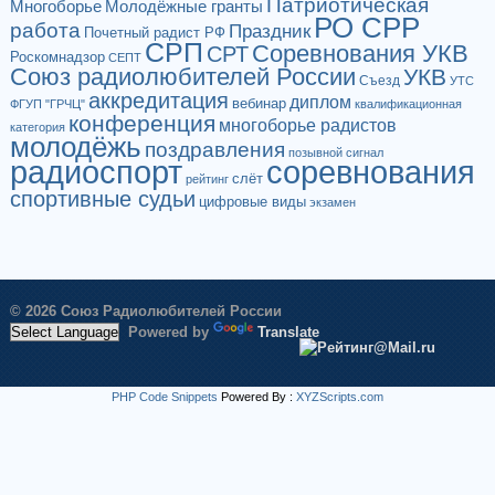
Патриотическая
Многоборье
Молодёжные гранты
РО СРР
работа
Праздник
Почетный радист РФ
СРП
Соревнования УКВ
СРТ
Роскомнадзор
СЕПТ
Союз радиолюбителей России
УКВ
Съезд
УТС
аккредитация
диплом
вебинар
ФГУП "ГРЧЦ"
квалификационная
конференция
многоборье радистов
категория
молодёжь
поздравления
позывной сигнал
радиоспорт
соревнования
слёт
рейтинг
спортивные судьи
цифровые виды
экзамен
© 2026 Союз Радиолюбителей России
Powered by
Translate
PHP Code Snippets
Powered By :
XYZScripts.com