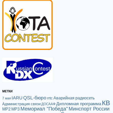
МЕТКИ
QSL-бюро
IARU
Аварийная радиосеть
rrtc
7 мая
КВ
Дипломная программа
Администрация связи
ДОСААФ
Мемориал "Победа"
Минспорт России
МР2
МР3