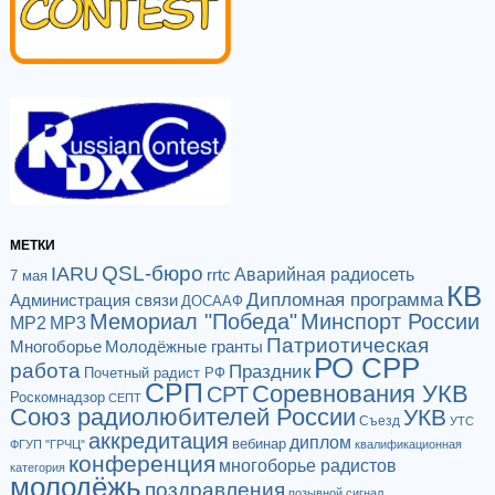
МЕТКИ
QSL-бюро
IARU
Аварийная радиосеть
rrtc
7 мая
КВ
Дипломная программа
Администрация связи
ДОСААФ
Мемориал "Победа"
Минспорт России
МР2
МР3
Патриотическая
Многоборье
Молодёжные гранты
РО СРР
работа
Праздник
Почетный радист РФ
СРП
Соревнования УКВ
СРТ
Роскомнадзор
СЕПТ
Союз радиолюбителей России
УКВ
Съезд
УТС
аккредитация
диплом
вебинар
ФГУП "ГРЧЦ"
квалификационная
конференция
многоборье радистов
категория
молодёжь
поздравления
позывной сигнал