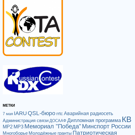
МЕТКИ
QSL-бюро
IARU
Аварийная радиосеть
rrtc
7 мая
КВ
Дипломная программа
Администрация связи
ДОСААФ
Мемориал "Победа"
Минспорт России
МР2
МР3
Патриотическая
Многоборье
Молодёжные гранты