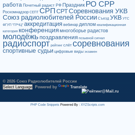
РО СРР
работа
Праздник
Почетный радист РФ
СРП
Соревнования УКВ
СРТ
Роскомнадзор
СЕПТ
Союз радиолюбителей России
УКВ
Съезд
УТС
аккредитация
диплом
вебинар
ФГУП "ГРЧЦ"
квалификационная
конференция
многоборье радистов
категория
молодёжь
поздравления
позывной сигнал
радиоспорт
соревнования
слёт
рейтинг
спортивные судьи
цифровые виды
экзамен
© 2026 Союз Радиолюбителей России
Powered by
Translate
PHP Code Snippets
Powered By :
XYZScripts.com