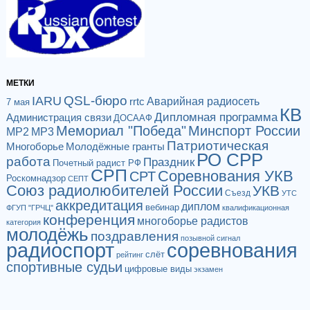
МЕТКИ
QSL-бюро
IARU
Аварийная радиосеть
rrtc
7 мая
КВ
Дипломная программа
Администрация связи
ДОСААФ
Мемориал "Победа"
Минспорт России
МР2
МР3
Патриотическая
Многоборье
Молодёжные гранты
РО СРР
работа
Праздник
Почетный радист РФ
СРП
Соревнования УКВ
СРТ
Роскомнадзор
СЕПТ
Союз радиолюбителей России
УКВ
Съезд
УТС
аккредитация
диплом
вебинар
ФГУП "ГРЧЦ"
квалификационная
конференция
многоборье радистов
категория
молодёжь
поздравления
позывной сигнал
радиоспорт
соревнования
слёт
рейтинг
спортивные судьи
цифровые виды
экзамен