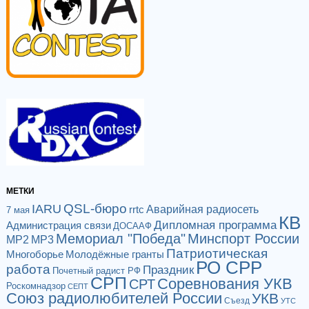
МЕТКИ
QSL-бюро
IARU
Аварийная радиосеть
rrtc
7 мая
КВ
Дипломная программа
Администрация связи
ДОСААФ
Мемориал "Победа"
Минспорт России
МР2
МР3
Патриотическая
Многоборье
Молодёжные гранты
РО СРР
работа
Праздник
Почетный радист РФ
СРП
Соревнования УКВ
СРТ
Роскомнадзор
СЕПТ
Союз радиолюбителей России
УКВ
Съезд
УТС