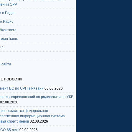
лений СРР
о о Радио
 о Радио
ВКонтакте
oreign hams
-R1
 сайта
Е НОВОСТИ
амент ВС по СРП в Рязани
03.08.2026
риалы соревнований по радиосвязи на УКВ,
02.08.2026
ссии создается федеральная
дарственная информационная система
овья спортсменов
02.08.2026
GO-65 лет!
02.08.2026