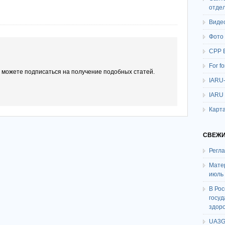
отде
Виде
Фото
СРР 
For f
ы можете подписаться на получение подобных статей.
IARU
IARU
Карта
СВЕЖИ
Регл
Мате
июль
В Ро
госу
здор
UA3G