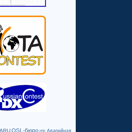
QSL-бюро
IARU
Аварийная
rrtc