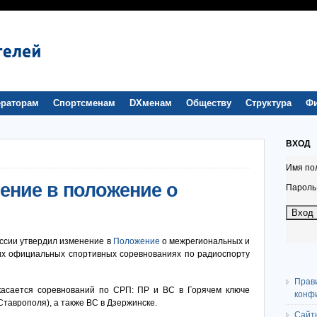
раторам
Спортсменам
DXменам
Обществу
Структура
Ф
ВХОД
Имя по
ение в положение о
Пароль
ссии утвердил изменение в
Положение
о межрегиональных и
их официальных спортивных соревнованиях по радиоспорту
Прав
асается соревнований по СРП: ПР и ВС в Горячем ключе
конф
Ставрополя), а также ВС в Дзержинске.
Сайт