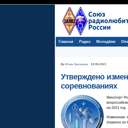
Главная
Радио
Молодёжи
Опе
By
Игорь Григорьев
16.09.2021
Утверждено измен
соревнованиях
Минспорт Ро
всероссийск
на 2021 год.
Изменение к
(перенос из 