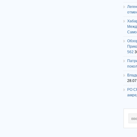
Леге
отме
Хаба
Между
Само
Обзо
Прика
562
3
Патри
поко
Влади
28.07
РО СР
аккр