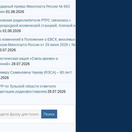
ндарный приказ Минспорта России № 663
нён
01.08.2026
ровские радиолюбители РТРС связались с
народной космической станцией, Аляской и
а
01.08.2026
р изменений в Положение о ЕВСК, вносимых
зом Минспорта России от 29 июня 2026 г. №
0.07.2026
отическая акция «Связь времен и
лений»
28.07.2026
миру Семеновичу Чукову (R3CA) – 80 лет!
.2026
Р по Тульской области отметило
едитацию радиофестивалем
26.07.2026