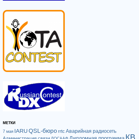
МЕТКИ
QSL-бюро
IARU
Аварийная радиосеть
rrtc
7 мая
КВ
Дипломная программа
Администрация связи
ДОСААФ