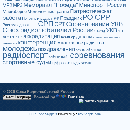
Мемориал "Победа"
Минспорт России
МР2
МР3
Патриотическая
Многоборье
Молодёжные гранты
РО СРР
работа
Праздник
Почетный радист РФ
СРП
Соревнования УКВ
СРТ
Роскомнадзор
СЕПТ
Союз радиолюбителей России
УКВ
Съезд
УТС
аккредитация
диплом
вебинар
ФГУП "ГРЧЦ"
квалификационная
конференция
многоборье радистов
категория
молодёжь
поздравления
позывной сигнал
радиоспорт
соревнования
слёт
рейтинг
спортивные судьи
цифровые виды
экзамен
© 2026 Союз Радиолюбителей России
Powered by
Translate
PHP Code Snippets
Powered By :
XYZScripts.com