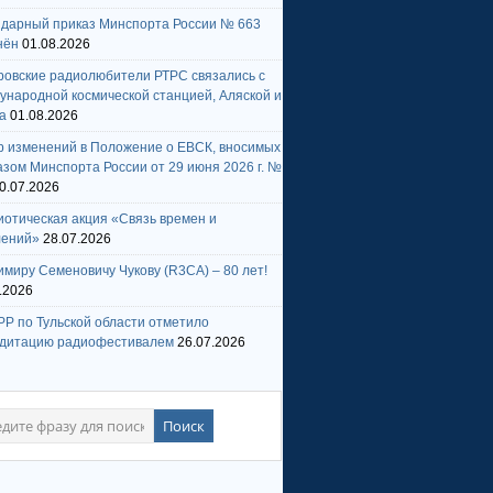
ндарный приказ Минспорта России № 663
нён
01.08.2026
ровские радиолюбители РТРС связались с
народной космической станцией, Аляской и
а
01.08.2026
р изменений в Положение о ЕВСК, вносимых
зом Минспорта России от 29 июня 2026 г. №
0.07.2026
отическая акция «Связь времен и
лений»
28.07.2026
миру Семеновичу Чукову (R3CA) – 80 лет!
.2026
Р по Тульской области отметило
едитацию радиофестивалем
26.07.2026