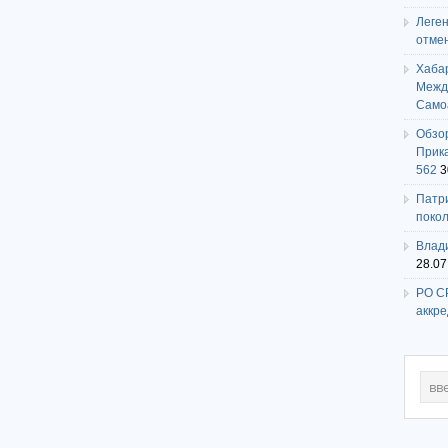
Леге
отме
Хаба
Между
Само
Обзо
Прика
562
3
Патри
поко
Влади
28.07
РО СР
аккр