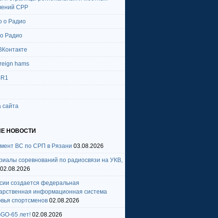
лений СРР
о о Радио
 о Радио
ВКонтакте
oreign hams
-R1
 сайта
Е НОВОСТИ
амент ВС по СРП в Рязани
03.08.2026
риалы соревнований по радиосвязи на УКВ,
02.08.2026
ссии создается федеральная
дарственная информационная система
овья спортсменов
02.08.2026
GO-65 лет!
02.08.2026