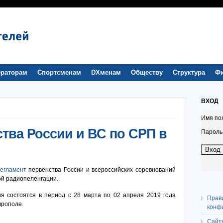
раторам
Спортсменам
DXменам
Обществу
Структура
Ф
ВХОД
Имя по
ства России и ВС по СРП в
Пароль
егламент
первенства России и всероссийских соревнований
ой радиопеленгации.
я состоятся в период с 28 марта по 02 апреля 2019 года
Прав
аврополе.
конф
Сайт