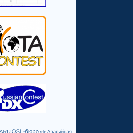
QSL-бюро
IARU
Аварийная
rrtc