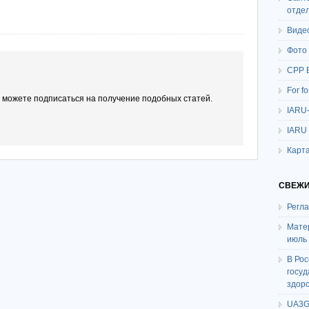
отде
Виде
Фото
СРР 
For f
ы можете подписаться на получение подобных статей.
IARU
IARU
Карта
СВЕЖИ
Регл
Мате
июль
В Ро
госу
здор
UA3G