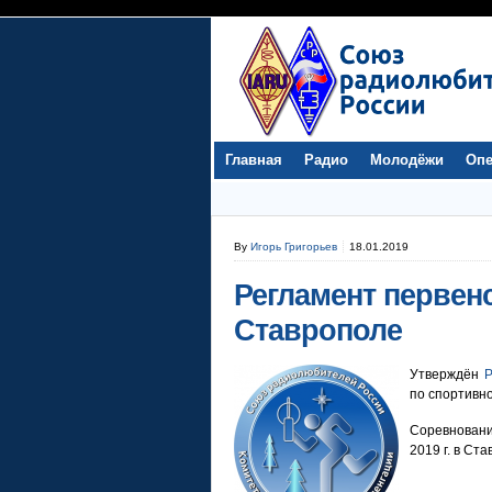
Главная
Радио
Молодёжи
Опе
By
Игорь Григорьев
18.01.2019
Регламент первен
Ставрополе
Утверждён
Р
по спортивн
Соревновани
2019 г. в Ст