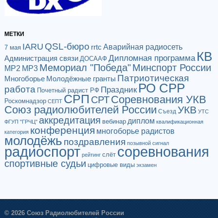
МЕТКИ
QSL-бюро
IARU
Аварийная радиосеть
rrtc
7 мая
КВ
Дипломная программа
Администрация связи
ДОСААФ
Мемориал "Победа"
Минспорт России
МР2
МР3
Патриотическая
Многоборье
Молодёжные гранты
РО СРР
работа
Праздник
Почетный радист РФ
СРП
Соревнования УКВ
СРТ
Роскомнадзор
СЕПТ
Союз радиолюбителей России
УКВ
Съезд
УТС
аккредитация
диплом
вебинар
ФГУП "ГРЧЦ"
квалификационная
конференция
многоборье радистов
категория
молодёжь
поздравления
позывной сигнал
радиоспорт
соревнования
слёт
рейтинг
спортивные судьи
цифровые виды
экзамен
© 2026 Союз Радиолюбителей России