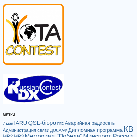
МЕТКИ
QSL-бюро
IARU
Аварийная радиосеть
rrtc
7 мая
КВ
Дипломная программа
Администрация связи
ДОСААФ
Мемориал "Победа"
Минспорт России
МР2
МР3