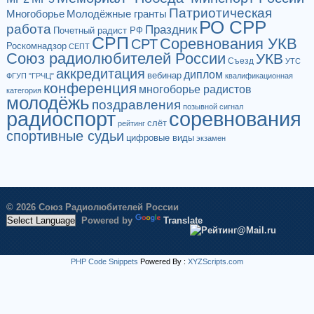
Патриотическая
Многоборье
Молодёжные гранты
РО СРР
работа
Праздник
Почетный радист РФ
СРП
Соревнования УКВ
СРТ
Роскомнадзор
СЕПТ
Союз радиолюбителей России
УКВ
Съезд
УТС
аккредитация
диплом
вебинар
ФГУП "ГРЧЦ"
квалификационная
конференция
многоборье радистов
категория
молодёжь
поздравления
позывной сигнал
радиоспорт
соревнования
слёт
рейтинг
спортивные судьи
цифровые виды
экзамен
© 2026 Союз Радиолюбителей России
Powered by
Translate
PHP Code Snippets
Powered By :
XYZScripts.com