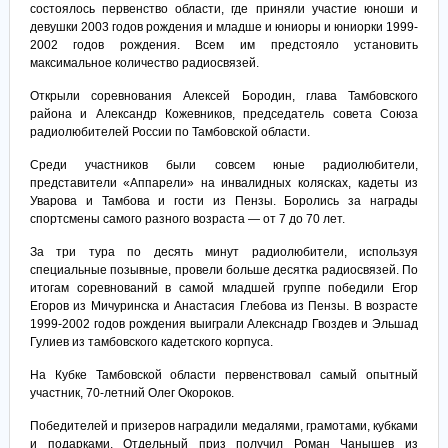
состоялось первенство области, где приняли участие юноши и
девушки 2003 годов рождения и младше и юниоры и юниорки 1999-
2002 годов рождения. Всем им предстояло установить
максимальное количество радиосвязей.
Открыли соревнования Алексей Бородин, глава Тамбовского
района и Александр Кожевников, председатель совета Союза
радиолюбителей России по Тамбовской области.
Среди участников были совсем юные радиолюбители,
представители «Аппарели» на инвалидных колясках, кадеты из
Уварова и Тамбова и гости из Пензы. Боролись за награды
спортсмены самого разного возраста — от 7 до 70 лет.
За три тура по десять минут радиолюбители, используя
специальные позывные, провели больше десятка радиосвязей. По
итогам соревнований в самой младшей группе победили Егор
Егоров из Мичуринска и Анастасия Глебова из Пензы. В возрасте
1999-2002 годов рождения выиграли Алекснадр Гвоздев и Эльшад
Гулиев из тамбовского кадетского корпуса.
На Кубке Тамбовской области первенствовал самый опытный
участник, 70-летний Олег Окороков.
Победителей и призеров наградили медалями, грамотами, кубками
и подарками. Отдельный приз получил Роман Чанышев из