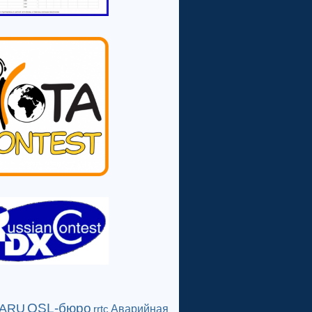
QSL-бюро
IARU
Аварийная
rrtc