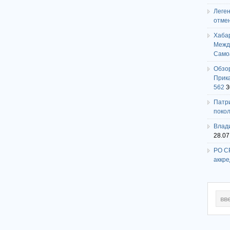
Леге
отме
Хаба
Между
Само
Обзо
Прика
562
3
Патри
поко
Влади
28.07
РО СР
аккр