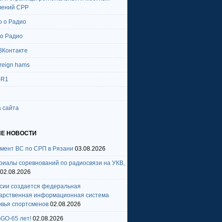
лений СРР
о о Радио
 о Радио
ВКонтакте
oreign hams
-R1
 сайта
Е НОВОСТИ
амент ВС по СРП в Рязани
03.08.2026
риалы соревнований по радиосвязи на УКВ,
02.08.2026
ссии создается федеральная
дарственная информационная система
овья спортсменов
02.08.2026
GO-65 лет!
02.08.2026