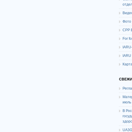
отде
Виде
Фото
СРР 
For f
IARU
IARU
Карта
СВЕЖИ
Регл
Мате
июль
В Ро
госу
здор
UA3G