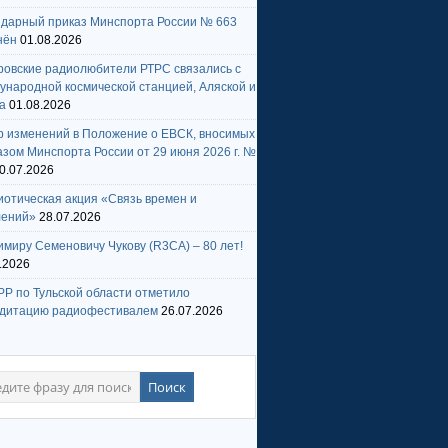
ндарный приказ Минспорта России № 663
нён
01.08.2026
ровские радиолюбители РТРС связались с
народной космической станцией, Аляской и
а
01.08.2026
р изменений в Положение о ЕВСК, вносимых
зом Минспорта России от 29 июня 2026 г. №
0.07.2026
отическая акция «Связь времен и
лений»
28.07.2026
миру Семеновичу Чукову (R3CA) – 80 лет!
.2026
Р по Тульской области отметило
едитацию радиофестивалем
26.07.2026