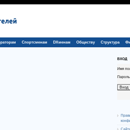
раторам
Спортсменам
DXменам
Обществу
Структура
Ф
ВХОД
Имя по
Пароль
Прав
конф
Сайт