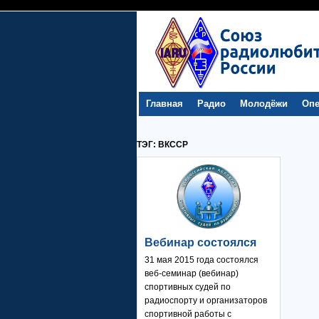
Главная
Радио
Молодёжи
Опе
ТЭГ: ВКССР
Вебинар состоялся
31 мая 2015 года состоялся
веб-семинар (вебинар)
спортивных судей по
радиоспорту и организаторов
спортивной работы с