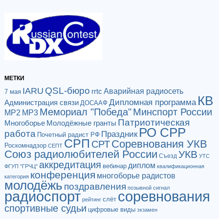
МЕТКИ
QSL-бюро
IARU
Аварийная радиосеть
rrtc
7 мая
КВ
Дипломная программа
Администрация связи
ДОСААФ
Мемориал "Победа"
Минспорт России
МР2
МР3
Патриотическая
Многоборье
Молодёжные гранты
РО СРР
работа
Праздник
Почетный радист РФ
СРП
Соревнования УКВ
СРТ
Роскомнадзор
СЕПТ
Союз радиолюбителей России
УКВ
Съезд
УТС
аккредитация
диплом
вебинар
ФГУП "ГРЧЦ"
квалификационная
конференция
многоборье радистов
категория
молодёжь
поздравления
позывной сигнал
радиоспорт
соревнования
слёт
рейтинг
спортивные судьи
цифровые виды
экзамен