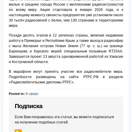
малые и средние города России с миллионами радиоэнтузиастов
по всему миру. Акция стартовала в январе 2026 года, и к
настоящему моменту связисты предприятия уже установили около
30 тысяч радиосвязей с белее, чем 130 странами и территориями
мира.
Позади десять этапов в 12 регионах страны, включая недавнюю
работу в Приморье и Республике Крым, а также выход в радиоэфир
с мыса Желания острова Новая Земля (77 гр. с. ш.) на границе
Баренцева и Карского морей специальным позывным RT25AA.
Завершится проект 13 августа одновременной работой из Хакасии
и Костромской области.
В марафоне могут принять участие все радиолюбители мира.
Подробности размещены на сайте РТРС.РФ в разделе
«Радиолюбительские дипломы РТРС».
Posted in:
В эфире
Подписка
Если Вам понравилась эта статья, вы можете подписаться
на получение подобных статей.