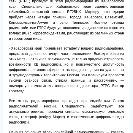
сети (РТРС) проведут XI этап радиомарафона из Хабаровского
края. Специально для Хабаровского края зарегистрирован
юбилейный позывной сигнал RT25HK. Маршрут экспедиции
пройдет через четыре локации: города Хабаровск, Вяземский,
Комсомольск-на-Амуре и село Троицкое. Именно отсюда
радиолюбители РТРС будут устанавливать радиосвязи на коротких
волнах (КВ) с корреспондентами, работающих из различных стран
и территорий мира.
«Хабаровский край принимает эстафету нашего радиомарафона,
продолжая дальневосточную часть экспедиции. Выход в эфир из
этих мест — отличная возможность не только продемонстрировать
возможности КВ радиосвязи, но и повсеместную доступность
цифрового наземного эфирного телерадиовещания на удаленных
и труднодоступных территориях России. Мы планируем провести
тысячи сеансов связи, стирая границы и расстояния», —
подчеркнул заместитель генерального директора РТРС Виктор
Горегляд.
Все этапы радиомарафона проходят при содействии Союза
радиолюбителей России. Специалисты задействуют все
актуальные режимы передачи сигнала: классическую голосовую
связь, телеграф (азбуку Морзе) и современные цифровые виды
радиосвязи.
Одна из основных задач юбилейной радиоэкспедиции — связать