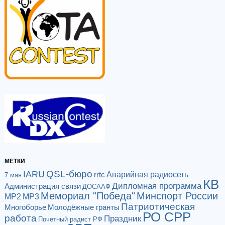
МЕТКИ
QSL-бюро
IARU
Аварийная радиосеть
rrtc
7 мая
КВ
Дипломная программа
Администрация связи
ДОСААФ
Мемориал "Победа"
Минспорт России
МР2
МР3
Патриотическая
Многоборье
Молодёжные гранты
РО СРР
работа
Праздник
Почетный радист РФ