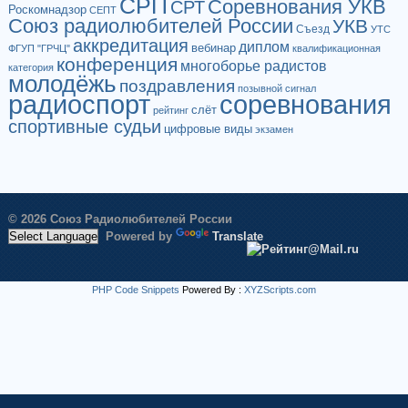
СРП
Соревнования УКВ
СРТ
Роскомнадзор
СЕПТ
Союз радиолюбителей России
УКВ
Съезд
УТС
аккредитация
диплом
вебинар
ФГУП "ГРЧЦ"
квалификационная
конференция
многоборье радистов
категория
молодёжь
поздравления
позывной сигнал
радиоспорт
соревнования
слёт
рейтинг
спортивные судьи
цифровые виды
экзамен
© 2026 Союз Радиолюбителей России
Powered by
Translate
PHP Code Snippets
Powered By :
XYZScripts.com