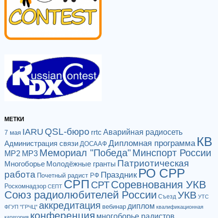
МЕТКИ
QSL-бюро
IARU
Аварийная радиосеть
rrtc
7 мая
КВ
Дипломная программа
Администрация связи
ДОСААФ
Мемориал "Победа"
Минспорт России
МР2
МР3
Патриотическая
Многоборье
Молодёжные гранты
РО СРР
работа
Праздник
Почетный радист РФ
СРП
Соревнования УКВ
СРТ
Роскомнадзор
СЕПТ
Союз радиолюбителей России
УКВ
Съезд
УТС
аккредитация
диплом
вебинар
ФГУП "ГРЧЦ"
квалификационная
конференция
многоборье радистов
категория