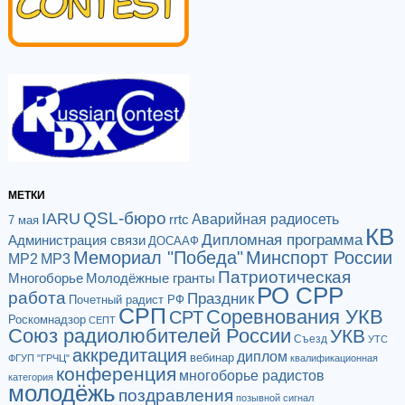
МЕТКИ
QSL-бюро
IARU
Аварийная радиосеть
rrtc
7 мая
КВ
Дипломная программа
Администрация связи
ДОСААФ
Мемориал "Победа"
Минспорт России
МР2
МР3
Патриотическая
Многоборье
Молодёжные гранты
РО СРР
работа
Праздник
Почетный радист РФ
СРП
Соревнования УКВ
СРТ
Роскомнадзор
СЕПТ
Союз радиолюбителей России
УКВ
Съезд
УТС
аккредитация
диплом
вебинар
ФГУП "ГРЧЦ"
квалификационная
конференция
многоборье радистов
категория
молодёжь
поздравления
позывной сигнал