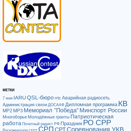
МЕТКИ
QSL-бюро
IARU
Аварийная радиосеть
rrtc
7 мая
КВ
Дипломная программа
Администрация связи
ДОСААФ
Мемориал "Победа"
Минспорт России
МР2
МР3
Патриотическая
Многоборье
Молодёжные гранты
РО СРР
работа
Праздник
Почетный радист РФ
СРП
Соревнования УКВ
СРТ
Роскомнадзор
СЕПТ