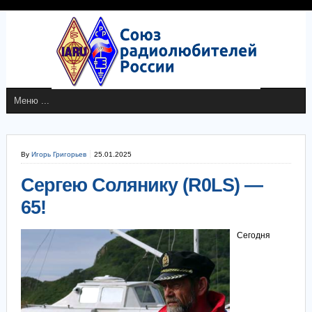
By
Игорь Григорьев
25.01.2025
Сергею Солянику (R0LS) —
65!
Сегодня