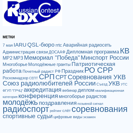
МЕТКИ
QSL-бюро
IARU
Аварийная радиосеть
rrtc
7 мая
КВ
Дипломная программа
Администрация связи
ДОСААФ
Мемориал "Победа"
Минспорт России
МР2
МР3
Патриотическая
Многоборье
Молодёжные гранты
РО СРР
работа
Праздник
Почетный радист РФ
СРП
Соревнования УКВ
СРТ
Роскомнадзор
СЕПТ
Союз радиолюбителей России
УКВ
Съезд
УТС
аккредитация
диплом
вебинар
ФГУП "ГРЧЦ"
квалификационная
конференция
многоборье радистов
категория
молодёжь
поздравления
позывной сигнал
радиоспорт
соревнования
слёт
рейтинг
спортивные судьи
цифровые виды
экзамен