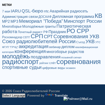
МЕТКИ
QSL-бюро
IARU
Аварийная радиосеть
rrtc
7 мая
КВ
Дипломная программа
Администрация связи
ДОСААФ
Мемориал "Победа"
Минспорт России
МР2
МР3
Патриотическая
Многоборье
Молодёжные гранты
РО СРР
работа
Праздник
Почетный радист РФ
СРП
Соревнования УКВ
СРТ
Роскомнадзор
СЕПТ
Союз радиолюбителей России
УКВ
Съезд
УТС
аккредитация
диплом
вебинар
ФГУП "ГРЧЦ"
квалификационная
конференция
многоборье радистов
категория
молодёжь
поздравления
позывной сигнал
радиоспорт
соревнования
слёт
рейтинг
спортивные судьи
цифровые виды
экзамен
© 2026 Союз Радиолюбителей России
Powered by
Translate